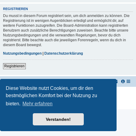
REGISTRIEREN
Du musst in diesem Forum registriert sein, um dich anmelden zu können. Die
Registrierung ist in wenigen Augenblicken erledigt und ermöglicht dir, auf
weitere Funktionen zuzugreifen. Die Board-Administration kann registrierten
Benutzern auch zusätzliche Berechtigungen zuweisen. Beachte bitte unsere
Nutzungsbedingungen und die verwandten Regelungen, bevor du dich
registrierst. Bitte beachte auch die jeweiligen Forenregeln, wenn du dich in
diesem Board bewegst.
Nutzungsbedingungen
|
Datenschutzerklärung
Registrieren
TUK TUK Thailand Reisetipps
Foren-Übersicht
Diese Website nutzt Cookies, um dir den
Powered by
phpBB
® Forum Software © phpBB Limited
bestmöglichen Komfort bei der Nutzung zu
Deutsche Übersetzung durch
phpBB.de
bieten.
Mehr erfahren
Datenschutz
|
Nutzungsbedingungen
Verstanden!