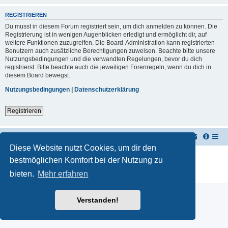
REGISTRIEREN
Du musst in diesem Forum registriert sein, um dich anmelden zu können. Die
Registrierung ist in wenigen Augenblicken erledigt und ermöglicht dir, auf
weitere Funktionen zuzugreifen. Die Board-Administration kann registrierten
Benutzern auch zusätzliche Berechtigungen zuweisen. Beachte bitte unsere
Nutzungsbedingungen und die verwandten Regelungen, bevor du dich
registrierst. Bitte beachte auch die jeweiligen Forenregeln, wenn du dich in
diesem Board bewegst.
Nutzungsbedingungen
|
Datenschutzerklärung
Registrieren
TUK TUK Thailand Reisetipps
Foren-Übersicht
Diese Website nutzt Cookies, um dir den
Powered by
phpBB
® Forum Software © phpBB Limited
bestmöglichen Komfort bei der Nutzung zu
Deutsche Übersetzung durch
phpBB.de
bieten.
Mehr erfahren
Datenschutz
|
Nutzungsbedingungen
Verstanden!