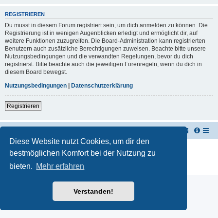
REGISTRIEREN
Du musst in diesem Forum registriert sein, um dich anmelden zu können. Die
Registrierung ist in wenigen Augenblicken erledigt und ermöglicht dir, auf
weitere Funktionen zuzugreifen. Die Board-Administration kann registrierten
Benutzern auch zusätzliche Berechtigungen zuweisen. Beachte bitte unsere
Nutzungsbedingungen und die verwandten Regelungen, bevor du dich
registrierst. Bitte beachte auch die jeweiligen Forenregeln, wenn du dich in
diesem Board bewegst.
Nutzungsbedingungen
|
Datenschutzerklärung
Registrieren
TUK TUK Thailand Reisetipps
Foren-Übersicht
Diese Website nutzt Cookies, um dir den
Powered by
phpBB
® Forum Software © phpBB Limited
bestmöglichen Komfort bei der Nutzung zu
Deutsche Übersetzung durch
phpBB.de
bieten.
Mehr erfahren
Datenschutz
|
Nutzungsbedingungen
Verstanden!