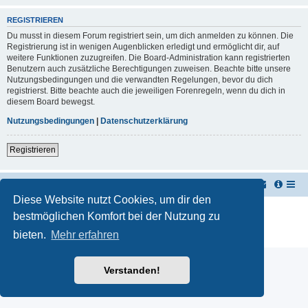
REGISTRIEREN
Du musst in diesem Forum registriert sein, um dich anmelden zu können. Die
Registrierung ist in wenigen Augenblicken erledigt und ermöglicht dir, auf
weitere Funktionen zuzugreifen. Die Board-Administration kann registrierten
Benutzern auch zusätzliche Berechtigungen zuweisen. Beachte bitte unsere
Nutzungsbedingungen und die verwandten Regelungen, bevor du dich
registrierst. Bitte beachte auch die jeweiligen Forenregeln, wenn du dich in
diesem Board bewegst.
Nutzungsbedingungen
|
Datenschutzerklärung
Registrieren
TUK TUK Thailand Reisetipps
Foren-Übersicht
Diese Website nutzt Cookies, um dir den
Powered by
phpBB
® Forum Software © phpBB Limited
bestmöglichen Komfort bei der Nutzung zu
Deutsche Übersetzung durch
phpBB.de
bieten.
Mehr erfahren
Datenschutz
|
Nutzungsbedingungen
Verstanden!