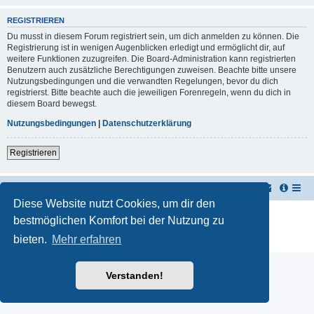
REGISTRIEREN
Du musst in diesem Forum registriert sein, um dich anmelden zu können. Die
Registrierung ist in wenigen Augenblicken erledigt und ermöglicht dir, auf
weitere Funktionen zuzugreifen. Die Board-Administration kann registrierten
Benutzern auch zusätzliche Berechtigungen zuweisen. Beachte bitte unsere
Nutzungsbedingungen und die verwandten Regelungen, bevor du dich
registrierst. Bitte beachte auch die jeweiligen Forenregeln, wenn du dich in
diesem Board bewegst.
Nutzungsbedingungen
|
Datenschutzerklärung
Registrieren
TUK TUK Thailand Reisetipps
Foren-Übersicht
Diese Website nutzt Cookies, um dir den
Powered by
phpBB
® Forum Software © phpBB Limited
bestmöglichen Komfort bei der Nutzung zu
Deutsche Übersetzung durch
phpBB.de
bieten.
Mehr erfahren
Datenschutz
|
Nutzungsbedingungen
Verstanden!