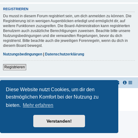
REGISTRIEREN
Du musst in diesem Forum registriert sein, um dich anmelden zu können. Die
Registrierung ist in wenigen Augenblicken erledigt und ermöglicht dir, auf
weitere Funktionen zuzugreifen. Die Board-Administration kann registrierten
Benutzern auch zusätzliche Berechtigungen zuweisen. Beachte bitte unsere
Nutzungsbedingungen und die verwandten Regelungen, bevor du dich
registrierst. Bitte beachte auch die jeweiligen Forenregeln, wenn du dich in
diesem Board bewegst.
Nutzungsbedingungen
|
Datenschutzerklärung
Registrieren
TUK TUK Thailand Reisetipps
Foren-Übersicht
Diese Website nutzt Cookies, um dir den
Powered by
phpBB
® Forum Software © phpBB Limited
bestmöglichen Komfort bei der Nutzung zu
Deutsche Übersetzung durch
phpBB.de
bieten.
Mehr erfahren
Datenschutz
|
Nutzungsbedingungen
Verstanden!