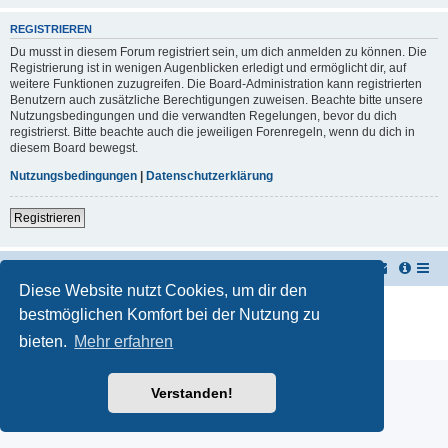
REGISTRIEREN
Du musst in diesem Forum registriert sein, um dich anmelden zu können. Die
Registrierung ist in wenigen Augenblicken erledigt und ermöglicht dir, auf
weitere Funktionen zuzugreifen. Die Board-Administration kann registrierten
Benutzern auch zusätzliche Berechtigungen zuweisen. Beachte bitte unsere
Nutzungsbedingungen und die verwandten Regelungen, bevor du dich
registrierst. Bitte beachte auch die jeweiligen Forenregeln, wenn du dich in
diesem Board bewegst.
Nutzungsbedingungen
|
Datenschutzerklärung
Registrieren
TUK TUK Thailand Reisetipps
Foren-Übersicht
Diese Website nutzt Cookies, um dir den
Powered by
phpBB
® Forum Software © phpBB Limited
bestmöglichen Komfort bei der Nutzung zu
Deutsche Übersetzung durch
phpBB.de
bieten.
Mehr erfahren
Datenschutz
|
Nutzungsbedingungen
Verstanden!