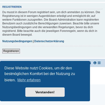
REGISTRIEREN
Du musst in diesem Forum registriert sein, um dich anmelden zu können. Die
Registrierung ist in wenigen Augenblicken erledigt und ermöglicht dir, auf
weitere Funktionen zuzugreifen. Die Board-Administration kann registrierten
Benutzern auch zusätzliche Berechtigungen zuweisen. Beachte bitte unsere
Nutzungsbedingungen und die verwandten Regelungen, bevor du dich
registrierst. Bitte beachte auch die jeweiligen Forenregeln, wenn du dich in
diesem Board bewegst.
Nutzungsbedingungen
|
Datenschutzerklärung
Registrieren
TUK TUK Thailand Reisetipps
Foren-Übersicht
Diese Website nutzt Cookies, um dir den
Powered by
phpBB
® Forum Software © phpBB Limited
bestmöglichen Komfort bei der Nutzung zu
Deutsche Übersetzung durch
phpBB.de
bieten.
Mehr erfahren
Datenschutz
|
Nutzungsbedingungen
Verstanden!