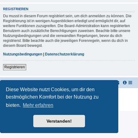
REGISTRIEREN
Du musst in diesem Forum registriert sein, um dich anmelden zu können. Die
Registrierung ist in wenigen Augenblicken erledigt und ermöglicht dir, auf
weitere Funktionen zuzugreifen. Die Board-Administration kann registrierten
Benutzern auch zusätzliche Berechtigungen zuweisen. Beachte bitte unsere
Nutzungsbedingungen und die verwandten Regelungen, bevor du dich
registrierst. Bitte beachte auch die jeweiligen Forenregeln, wenn du dich in
diesem Board bewegst.
Nutzungsbedingungen
|
Datenschutzerklärung
Registrieren
TUK TUK Thailand Reisetipps
Foren-Übersicht
Diese Website nutzt Cookies, um dir den
Powered by
phpBB
® Forum Software © phpBB Limited
bestmöglichen Komfort bei der Nutzung zu
Deutsche Übersetzung durch
phpBB.de
bieten.
Mehr erfahren
Datenschutz
|
Nutzungsbedingungen
Verstanden!