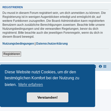
REGISTRIEREN
Du musst in diesem Forum registriert sein, um dich anmelden zu können. Die
Registrierung ist in wenigen Augenblicken erledigt und ermöglicht dir, auf
weitere Funktionen zuzugreifen. Die Board-Administration kann registrierten
Benutzern auch zusätzliche Berechtigungen zuweisen. Beachte bitte unsere
Nutzungsbedingungen und die verwandten Regelungen, bevor du dich
registrierst. Bitte beachte auch die jeweiligen Forenregeln, wenn du dich in
diesem Board bewegst.
Nutzungsbedingungen
|
Datenschutzerklärung
Registrieren
TUK TUK Thailand Reisetipps
Foren-Übersicht
Diese Website nutzt Cookies, um dir den
Powered by
phpBB
® Forum Software © phpBB Limited
bestmöglichen Komfort bei der Nutzung zu
Deutsche Übersetzung durch
phpBB.de
bieten.
Mehr erfahren
Datenschutz
|
Nutzungsbedingungen
Verstanden!