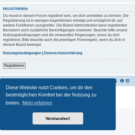
REGISTRIEREN
Du musst in diesem Forum registriert sein, um dich anmelden zu können. Die
Registrierung ist in wenigen Augenblicken erledigt und ermöglicht dir, auf
weitere Funktionen zuzugreifen. Die Board-Administration kann registrierten
Benutzern auch zusätzliche Berechtigungen zuweisen. Beachte bitte unsere
Nutzungsbedingungen und die verwandten Regelungen, bevor du dich
registrierst. Bitte beachte auch die jeweiligen Forenregeln, wenn du dich in
diesem Board bewegst.
Nutzungsbedingungen
|
Datenschutzerklärung
Registrieren
TUK TUK Thailand Reisetipps
Foren-Übersicht
Diese Website nutzt Cookies, um dir den
Powered by
phpBB
® Forum Software © phpBB Limited
bestmöglichen Komfort bei der Nutzung zu
Deutsche Übersetzung durch
phpBB.de
bieten.
Mehr erfahren
Datenschutz
|
Nutzungsbedingungen
Verstanden!