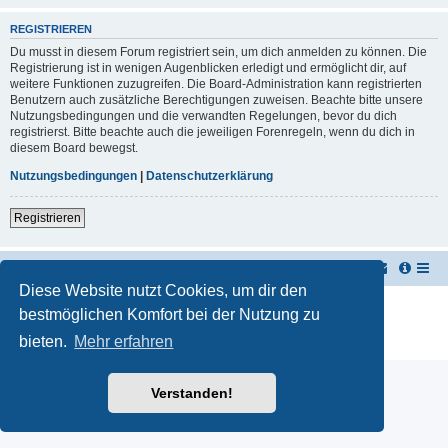
REGISTRIEREN
Du musst in diesem Forum registriert sein, um dich anmelden zu können. Die
Registrierung ist in wenigen Augenblicken erledigt und ermöglicht dir, auf
weitere Funktionen zuzugreifen. Die Board-Administration kann registrierten
Benutzern auch zusätzliche Berechtigungen zuweisen. Beachte bitte unsere
Nutzungsbedingungen und die verwandten Regelungen, bevor du dich
registrierst. Bitte beachte auch die jeweiligen Forenregeln, wenn du dich in
diesem Board bewegst.
Nutzungsbedingungen
|
Datenschutzerklärung
Registrieren
TUK TUK Thailand Reisetipps
Foren-Übersicht
Diese Website nutzt Cookies, um dir den
Powered by
phpBB
® Forum Software © phpBB Limited
bestmöglichen Komfort bei der Nutzung zu
Deutsche Übersetzung durch
phpBB.de
bieten.
Mehr erfahren
Datenschutz
|
Nutzungsbedingungen
Verstanden!