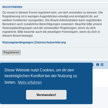
REGISTRIEREN
Du musst in diesem Forum registriert sein, um dich anmelden zu können. Die
Registrierung ist in wenigen Augenblicken erledigt und ermöglicht dir, auf
weitere Funktionen zuzugreifen. Die Board-Administration kann registrierten
Benutzern auch zusätzliche Berechtigungen zuweisen. Beachte bitte unsere
Nutzungsbedingungen und die verwandten Regelungen, bevor du dich
registrierst. Bitte beachte auch die jeweiligen Forenregeln, wenn du dich in
diesem Board bewegst.
Nutzungsbedingungen
|
Datenschutzerklärung
Registrieren
TUK TUK Thailand Reisetipps
Foren-Übersicht
Diese Website nutzt Cookies, um dir den
Powered by
phpBB
® Forum Software © phpBB Limited
bestmöglichen Komfort bei der Nutzung zu
Deutsche Übersetzung durch
phpBB.de
bieten.
Mehr erfahren
Datenschutz
|
Nutzungsbedingungen
Verstanden!