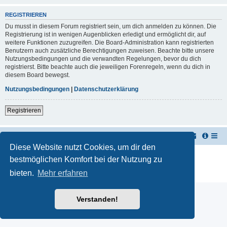
REGISTRIEREN
Du musst in diesem Forum registriert sein, um dich anmelden zu können. Die
Registrierung ist in wenigen Augenblicken erledigt und ermöglicht dir, auf
weitere Funktionen zuzugreifen. Die Board-Administration kann registrierten
Benutzern auch zusätzliche Berechtigungen zuweisen. Beachte bitte unsere
Nutzungsbedingungen und die verwandten Regelungen, bevor du dich
registrierst. Bitte beachte auch die jeweiligen Forenregeln, wenn du dich in
diesem Board bewegst.
Nutzungsbedingungen
|
Datenschutzerklärung
Registrieren
TUK TUK Thailand Reisetipps
Foren-Übersicht
Diese Website nutzt Cookies, um dir den
Powered by
phpBB
® Forum Software © phpBB Limited
bestmöglichen Komfort bei der Nutzung zu
Deutsche Übersetzung durch
phpBB.de
bieten.
Mehr erfahren
Datenschutz
|
Nutzungsbedingungen
Verstanden!