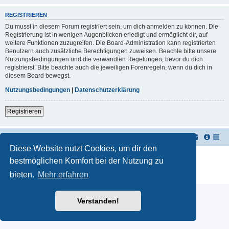
REGISTRIEREN
Du musst in diesem Forum registriert sein, um dich anmelden zu können. Die
Registrierung ist in wenigen Augenblicken erledigt und ermöglicht dir, auf
weitere Funktionen zuzugreifen. Die Board-Administration kann registrierten
Benutzern auch zusätzliche Berechtigungen zuweisen. Beachte bitte unsere
Nutzungsbedingungen und die verwandten Regelungen, bevor du dich
registrierst. Bitte beachte auch die jeweiligen Forenregeln, wenn du dich in
diesem Board bewegst.
Nutzungsbedingungen
|
Datenschutzerklärung
Registrieren
TUK TUK Thailand Reisetipps
Foren-Übersicht
Diese Website nutzt Cookies, um dir den
Powered by
phpBB
® Forum Software © phpBB Limited
bestmöglichen Komfort bei der Nutzung zu
Deutsche Übersetzung durch
phpBB.de
bieten.
Mehr erfahren
Datenschutz
|
Nutzungsbedingungen
Verstanden!