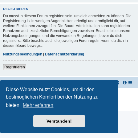
REGISTRIEREN
Du musst in diesem Forum registriert sein, um dich anmelden zu können. Die
Registrierung ist in wenigen Augenblicken erledigt und ermöglicht dir, auf
weitere Funktionen zuzugreifen. Die Board-Administration kann registrierten
Benutzern auch zusätzliche Berechtigungen zuweisen. Beachte bitte unsere
Nutzungsbedingungen und die verwandten Regelungen, bevor du dich
registrierst. Bitte beachte auch die jeweiligen Forenregeln, wenn du dich in
diesem Board bewegst.
Nutzungsbedingungen
|
Datenschutzerklärung
Registrieren
TUK TUK Thailand Reisetipps
Foren-Übersicht
Diese Website nutzt Cookies, um dir den
Powered by
phpBB
® Forum Software © phpBB Limited
bestmöglichen Komfort bei der Nutzung zu
Deutsche Übersetzung durch
phpBB.de
bieten.
Mehr erfahren
Datenschutz
|
Nutzungsbedingungen
Verstanden!