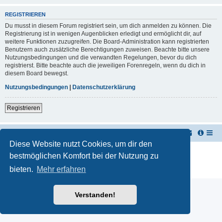
REGISTRIEREN
Du musst in diesem Forum registriert sein, um dich anmelden zu können. Die
Registrierung ist in wenigen Augenblicken erledigt und ermöglicht dir, auf
weitere Funktionen zuzugreifen. Die Board-Administration kann registrierten
Benutzern auch zusätzliche Berechtigungen zuweisen. Beachte bitte unsere
Nutzungsbedingungen und die verwandten Regelungen, bevor du dich
registrierst. Bitte beachte auch die jeweiligen Forenregeln, wenn du dich in
diesem Board bewegst.
Nutzungsbedingungen
|
Datenschutzerklärung
Registrieren
TUK TUK Thailand Reisetipps
Foren-Übersicht
Diese Website nutzt Cookies, um dir den
Powered by
phpBB
® Forum Software © phpBB Limited
bestmöglichen Komfort bei der Nutzung zu
Deutsche Übersetzung durch
phpBB.de
bieten.
Mehr erfahren
Datenschutz
|
Nutzungsbedingungen
Verstanden!