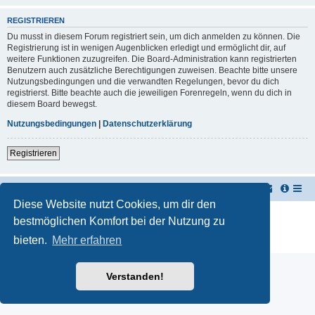
REGISTRIEREN
Du musst in diesem Forum registriert sein, um dich anmelden zu können. Die
Registrierung ist in wenigen Augenblicken erledigt und ermöglicht dir, auf
weitere Funktionen zuzugreifen. Die Board-Administration kann registrierten
Benutzern auch zusätzliche Berechtigungen zuweisen. Beachte bitte unsere
Nutzungsbedingungen und die verwandten Regelungen, bevor du dich
registrierst. Bitte beachte auch die jeweiligen Forenregeln, wenn du dich in
diesem Board bewegst.
Nutzungsbedingungen
|
Datenschutzerklärung
Registrieren
TUK TUK Thailand Reisetipps
Foren-Übersicht
Diese Website nutzt Cookies, um dir den
Powered by
phpBB
® Forum Software © phpBB Limited
bestmöglichen Komfort bei der Nutzung zu
Deutsche Übersetzung durch
phpBB.de
bieten.
Mehr erfahren
Datenschutz
|
Nutzungsbedingungen
Verstanden!