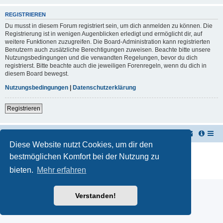
REGISTRIEREN
Du musst in diesem Forum registriert sein, um dich anmelden zu können. Die
Registrierung ist in wenigen Augenblicken erledigt und ermöglicht dir, auf
weitere Funktionen zuzugreifen. Die Board-Administration kann registrierten
Benutzern auch zusätzliche Berechtigungen zuweisen. Beachte bitte unsere
Nutzungsbedingungen und die verwandten Regelungen, bevor du dich
registrierst. Bitte beachte auch die jeweiligen Forenregeln, wenn du dich in
diesem Board bewegst.
Nutzungsbedingungen
|
Datenschutzerklärung
Registrieren
TUK TUK Thailand Reisetipps
Foren-Übersicht
Diese Website nutzt Cookies, um dir den
Powered by
phpBB
® Forum Software © phpBB Limited
bestmöglichen Komfort bei der Nutzung zu
Deutsche Übersetzung durch
phpBB.de
bieten.
Mehr erfahren
Datenschutz
|
Nutzungsbedingungen
Verstanden!