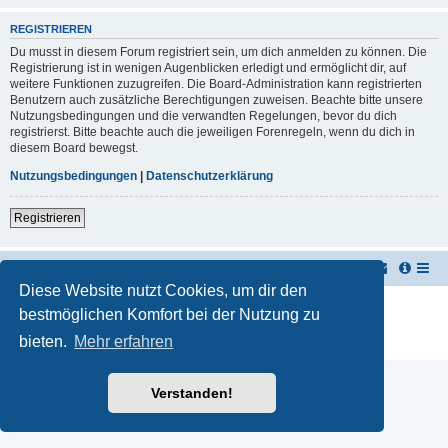
REGISTRIEREN
Du musst in diesem Forum registriert sein, um dich anmelden zu können. Die
Registrierung ist in wenigen Augenblicken erledigt und ermöglicht dir, auf
weitere Funktionen zuzugreifen. Die Board-Administration kann registrierten
Benutzern auch zusätzliche Berechtigungen zuweisen. Beachte bitte unsere
Nutzungsbedingungen und die verwandten Regelungen, bevor du dich
registrierst. Bitte beachte auch die jeweiligen Forenregeln, wenn du dich in
diesem Board bewegst.
Nutzungsbedingungen
|
Datenschutzerklärung
Registrieren
TUK TUK Thailand Reisetipps
Foren-Übersicht
Diese Website nutzt Cookies, um dir den
Powered by
phpBB
® Forum Software © phpBB Limited
bestmöglichen Komfort bei der Nutzung zu
Deutsche Übersetzung durch
phpBB.de
bieten.
Mehr erfahren
Datenschutz
|
Nutzungsbedingungen
Verstanden!