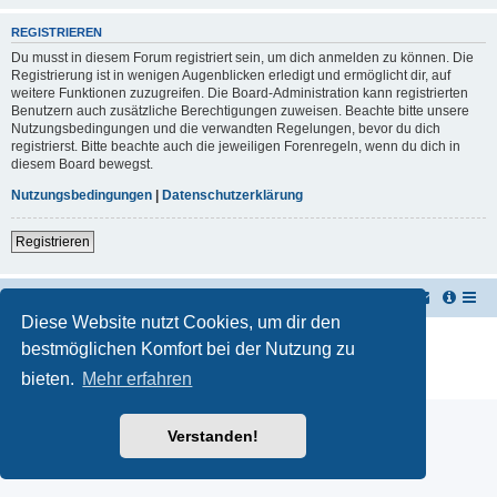
REGISTRIEREN
Du musst in diesem Forum registriert sein, um dich anmelden zu können. Die
Registrierung ist in wenigen Augenblicken erledigt und ermöglicht dir, auf
weitere Funktionen zuzugreifen. Die Board-Administration kann registrierten
Benutzern auch zusätzliche Berechtigungen zuweisen. Beachte bitte unsere
Nutzungsbedingungen und die verwandten Regelungen, bevor du dich
registrierst. Bitte beachte auch die jeweiligen Forenregeln, wenn du dich in
diesem Board bewegst.
Nutzungsbedingungen
|
Datenschutzerklärung
Registrieren
TUK TUK Thailand Reisetipps
Foren-Übersicht
Diese Website nutzt Cookies, um dir den
Powered by
phpBB
® Forum Software © phpBB Limited
bestmöglichen Komfort bei der Nutzung zu
Deutsche Übersetzung durch
phpBB.de
bieten.
Mehr erfahren
Datenschutz
|
Nutzungsbedingungen
Verstanden!