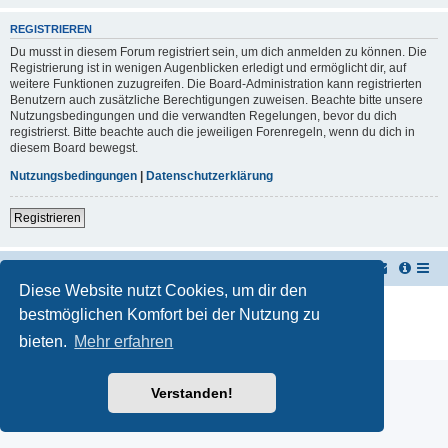
REGISTRIEREN
Du musst in diesem Forum registriert sein, um dich anmelden zu können. Die
Registrierung ist in wenigen Augenblicken erledigt und ermöglicht dir, auf
weitere Funktionen zuzugreifen. Die Board-Administration kann registrierten
Benutzern auch zusätzliche Berechtigungen zuweisen. Beachte bitte unsere
Nutzungsbedingungen und die verwandten Regelungen, bevor du dich
registrierst. Bitte beachte auch die jeweiligen Forenregeln, wenn du dich in
diesem Board bewegst.
Nutzungsbedingungen
|
Datenschutzerklärung
Registrieren
TUK TUK Thailand Reisetipps
Foren-Übersicht
Diese Website nutzt Cookies, um dir den
Powered by
phpBB
® Forum Software © phpBB Limited
bestmöglichen Komfort bei der Nutzung zu
Deutsche Übersetzung durch
phpBB.de
bieten.
Mehr erfahren
Datenschutz
|
Nutzungsbedingungen
Verstanden!