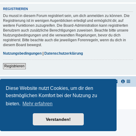
REGISTRIEREN
Du musst in diesem Forum registriert sein, um dich anmelden zu können. Die
Registrierung ist in wenigen Augenblicken erledigt und ermöglicht dir, auf
weitere Funktionen zuzugreifen. Die Board-Administration kann registrierten
Benutzern auch zusätzliche Berechtigungen zuweisen. Beachte bitte unsere
Nutzungsbedingungen und die verwandten Regelungen, bevor du dich
registrierst. Bitte beachte auch die jeweiligen Forenregeln, wenn du dich in
diesem Board bewegst.
Nutzungsbedingungen
|
Datenschutzerklärung
Registrieren
TUK TUK Thailand Reisetipps
Foren-Übersicht
Diese Website nutzt Cookies, um dir den
Powered by
phpBB
® Forum Software © phpBB Limited
bestmöglichen Komfort bei der Nutzung zu
Deutsche Übersetzung durch
phpBB.de
bieten.
Mehr erfahren
Datenschutz
|
Nutzungsbedingungen
Verstanden!