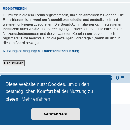
REGISTRIEREN
Du musst in diesem Forum registriert sein, um dich anmelden zu können. Die
Registrierung ist in wenigen Augenblicken erledigt und ermöglicht dir, auf
weitere Funktionen zuzugreifen. Die Board-Administration kann registrierten
Benutzern auch zusätzliche Berechtigungen zuweisen. Beachte bitte unsere
Nutzungsbedingungen und die verwandten Regelungen, bevor du dich
registrierst. Bitte beachte auch die jeweiligen Forenregeln, wenn du dich in
diesem Board bewegst.
Nutzungsbedingungen
|
Datenschutzerklärung
Registrieren
TUK TUK Thailand Reisetipps
Foren-Übersicht
Diese Website nutzt Cookies, um dir den
Powered by
phpBB
® Forum Software © phpBB Limited
bestmöglichen Komfort bei der Nutzung zu
Deutsche Übersetzung durch
phpBB.de
bieten.
Mehr erfahren
Datenschutz
|
Nutzungsbedingungen
Verstanden!