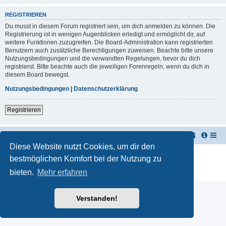
REGISTRIEREN
Du musst in diesem Forum registriert sein, um dich anmelden zu können. Die
Registrierung ist in wenigen Augenblicken erledigt und ermöglicht dir, auf
weitere Funktionen zuzugreifen. Die Board-Administration kann registrierten
Benutzern auch zusätzliche Berechtigungen zuweisen. Beachte bitte unsere
Nutzungsbedingungen und die verwandten Regelungen, bevor du dich
registrierst. Bitte beachte auch die jeweiligen Forenregeln, wenn du dich in
diesem Board bewegst.
Nutzungsbedingungen
|
Datenschutzerklärung
Registrieren
TUK TUK Thailand Reisetipps
Foren-Übersicht
Diese Website nutzt Cookies, um dir den
Powered by
phpBB
® Forum Software © phpBB Limited
bestmöglichen Komfort bei der Nutzung zu
Deutsche Übersetzung durch
phpBB.de
bieten.
Mehr erfahren
Datenschutz
|
Nutzungsbedingungen
Verstanden!