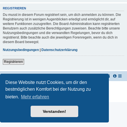
REGISTRIEREN
Du musst in diesem Forum registriert sein, um dich anmelden zu können. Die
Registrierung ist in wenigen Augenblicken erledigt und ermöglicht dir, auf
weitere Funktionen zuzugreifen. Die Board-Administration kann registrierten
Benutzern auch zusätzliche Berechtigungen zuweisen. Beachte bitte unsere
Nutzungsbedingungen und die verwandten Regelungen, bevor du dich
registrierst. Bitte beachte auch die jeweiligen Forenregeln, wenn du dich in
diesem Board bewegst.
Nutzungsbedingungen
|
Datenschutzerklärung
Registrieren
TUK TUK Thailand Reisetipps
Foren-Übersicht
Diese Website nutzt Cookies, um dir den
Powered by
phpBB
® Forum Software © phpBB Limited
bestmöglichen Komfort bei der Nutzung zu
Deutsche Übersetzung durch
phpBB.de
bieten.
Mehr erfahren
Datenschutz
|
Nutzungsbedingungen
Verstanden!