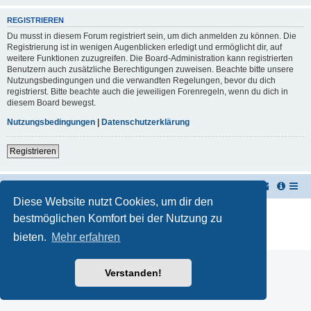
REGISTRIEREN
Du musst in diesem Forum registriert sein, um dich anmelden zu können. Die
Registrierung ist in wenigen Augenblicken erledigt und ermöglicht dir, auf
weitere Funktionen zuzugreifen. Die Board-Administration kann registrierten
Benutzern auch zusätzliche Berechtigungen zuweisen. Beachte bitte unsere
Nutzungsbedingungen und die verwandten Regelungen, bevor du dich
registrierst. Bitte beachte auch die jeweiligen Forenregeln, wenn du dich in
diesem Board bewegst.
Nutzungsbedingungen
|
Datenschutzerklärung
Registrieren
TUK TUK Thailand Reisetipps
Foren-Übersicht
Diese Website nutzt Cookies, um dir den
Powered by
phpBB
® Forum Software © phpBB Limited
bestmöglichen Komfort bei der Nutzung zu
Deutsche Übersetzung durch
phpBB.de
bieten.
Mehr erfahren
Datenschutz
|
Nutzungsbedingungen
Verstanden!