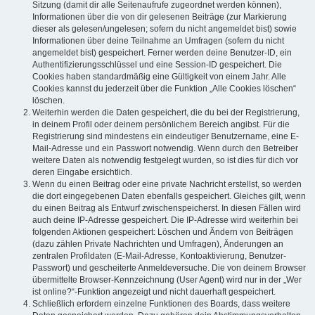
Sitzung (damit dir alle Seitenaufrufe zugeordnet werden können),
Informationen über die von dir gelesenen Beiträge (zur Markierung
dieser als gelesen/ungelesen; sofern du nicht angemeldet bist) sowie
Informationen über deine Teilnahme an Umfragen (sofern du nicht
angemeldet bist) gespeichert. Ferner werden deine Benutzer-ID, ein
Authentifizierungsschlüssel und eine Session-ID gespeichert. Die
Cookies haben standardmäßig eine Gültigkeit von einem Jahr. Alle
Cookies kannst du jederzeit über die Funktion „Alle Cookies löschen“
löschen.
Weiterhin werden die Daten gespeichert, die du bei der Registrierung,
in deinem Profil oder deinem persönlichem Bereich angibst. Für die
Registrierung sind mindestens ein eindeutiger Benutzername, eine E-
Mail-Adresse und ein Passwort notwendig. Wenn durch den Betreiber
weitere Daten als notwendig festgelegt wurden, so ist dies für dich vor
deren Eingabe ersichtlich.
Wenn du einen Beitrag oder eine private Nachricht erstellst, so werden
die dort eingegebenen Daten ebenfalls gespeichert. Gleiches gilt, wenn
du einen Beitrag als Entwurf zwischenspeicherst. In diesen Fällen wird
auch deine IP-Adresse gespeichert. Die IP-Adresse wird weiterhin bei
folgenden Aktionen gespeichert: Löschen und Ändern von Beiträgen
(dazu zählen Private Nachrichten und Umfragen), Änderungen an
zentralen Profildaten (E-Mail-Adresse, Kontoaktivierung, Benutzer-
Passwort) und gescheiterte Anmeldeversuche. Die von deinem Browser
übermittelte Browser-Kennzeichnung (User Agent) wird nur in der „Wer
ist online?“-Funktion angezeigt und nicht dauerhaft gespeichert.
Schließlich erfordern einzelne Funktionen des Boards, dass weitere