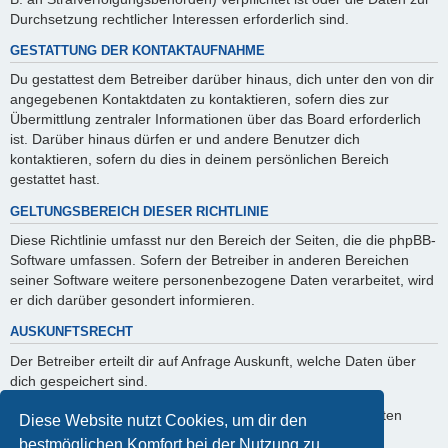
Durchsetzung rechtlicher Interessen erforderlich sind.
GESTATTUNG DER KONTAKTAUFNAHME
Du gestattest dem Betreiber darüber hinaus, dich unter den von dir
angegebenen Kontaktdaten zu kontaktieren, sofern dies zur
Übermittlung zentraler Informationen über das Board erforderlich
ist. Darüber hinaus dürfen er und andere Benutzer dich
kontaktieren, sofern du dies in deinem persönlichen Bereich
gestattet hast.
GELTUNGSBEREICH DIESER RICHTLINIE
Diese Richtlinie umfasst nur den Bereich der Seiten, die die phpBB-
Software umfassen. Sofern der Betreiber in anderen Bereichen
seiner Software weitere personenbezogene Daten verarbeitet, wird
er dich darüber gesondert informieren.
AUSKUNFTSRECHT
Der Betreiber erteilt dir auf Anfrage Auskunft, welche Daten über
dich gespeichert sind.
Du kannst jederzeit die Löschung bzw. Sperrung deiner Daten
Diese Website nutzt Cookies, um dir den
verlangen. Kontaktiere hierzu bitte den Betreiber.
bestmöglichen Komfort bei der Nutzung zu