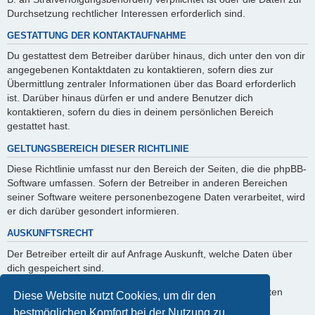
Durchsetzung rechtlicher Interessen erforderlich sind.
GESTATTUNG DER KONTAKTAUFNAHME
Du gestattest dem Betreiber darüber hinaus, dich unter den von dir
angegebenen Kontaktdaten zu kontaktieren, sofern dies zur
Übermittlung zentraler Informationen über das Board erforderlich
ist. Darüber hinaus dürfen er und andere Benutzer dich
kontaktieren, sofern du dies in deinem persönlichen Bereich
gestattet hast.
GELTUNGSBEREICH DIESER RICHTLINIE
Diese Richtlinie umfasst nur den Bereich der Seiten, die die phpBB-
Software umfassen. Sofern der Betreiber in anderen Bereichen
seiner Software weitere personenbezogene Daten verarbeitet, wird
er dich darüber gesondert informieren.
AUSKUNFTSRECHT
Der Betreiber erteilt dir auf Anfrage Auskunft, welche Daten über
dich gespeichert sind.
Du kannst jederzeit die Löschung bzw. Sperrung deiner Daten
Diese Website nutzt Cookies, um dir den
verlangen. Kontaktiere hierzu bitte den Betreiber.
bestmöglichen Komfort bei der Nutzung zu