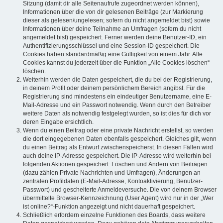
Sitzung (damit dir alle Seitenaufrufe zugeordnet werden können),
Informationen über die von dir gelesenen Beiträge (zur Markierung
dieser als gelesen/ungelesen; sofern du nicht angemeldet bist) sowie
Informationen über deine Teilnahme an Umfragen (sofern du nicht
angemeldet bist) gespeichert. Ferner werden deine Benutzer-ID, ein
Authentifizierungsschlüssel und eine Session-ID gespeichert. Die
Cookies haben standardmäßig eine Gültigkeit von einem Jahr. Alle
Cookies kannst du jederzeit über die Funktion „Alle Cookies löschen“
löschen.
Weiterhin werden die Daten gespeichert, die du bei der Registrierung,
in deinem Profil oder deinem persönlichem Bereich angibst. Für die
Registrierung sind mindestens ein eindeutiger Benutzername, eine E-
Mail-Adresse und ein Passwort notwendig. Wenn durch den Betreiber
weitere Daten als notwendig festgelegt wurden, so ist dies für dich vor
deren Eingabe ersichtlich.
Wenn du einen Beitrag oder eine private Nachricht erstellst, so werden
die dort eingegebenen Daten ebenfalls gespeichert. Gleiches gilt, wenn
du einen Beitrag als Entwurf zwischenspeicherst. In diesen Fällen wird
auch deine IP-Adresse gespeichert. Die IP-Adresse wird weiterhin bei
folgenden Aktionen gespeichert: Löschen und Ändern von Beiträgen
(dazu zählen Private Nachrichten und Umfragen), Änderungen an
zentralen Profildaten (E-Mail-Adresse, Kontoaktivierung, Benutzer-
Passwort) und gescheiterte Anmeldeversuche. Die von deinem Browser
übermittelte Browser-Kennzeichnung (User Agent) wird nur in der „Wer
ist online?“-Funktion angezeigt und nicht dauerhaft gespeichert.
Schließlich erfordern einzelne Funktionen des Boards, dass weitere