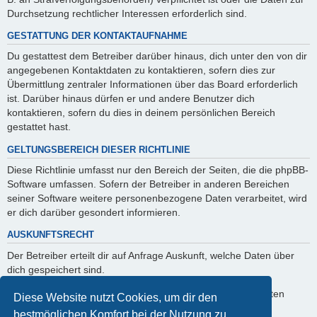
Durchsetzung rechtlicher Interessen erforderlich sind.
GESTATTUNG DER KONTAKTAUFNAHME
Du gestattest dem Betreiber darüber hinaus, dich unter den von dir
angegebenen Kontaktdaten zu kontaktieren, sofern dies zur
Übermittlung zentraler Informationen über das Board erforderlich
ist. Darüber hinaus dürfen er und andere Benutzer dich
kontaktieren, sofern du dies in deinem persönlichen Bereich
gestattet hast.
GELTUNGSBEREICH DIESER RICHTLINIE
Diese Richtlinie umfasst nur den Bereich der Seiten, die die phpBB-
Software umfassen. Sofern der Betreiber in anderen Bereichen
seiner Software weitere personenbezogene Daten verarbeitet, wird
er dich darüber gesondert informieren.
AUSKUNFTSRECHT
Der Betreiber erteilt dir auf Anfrage Auskunft, welche Daten über
dich gespeichert sind.
Du kannst jederzeit die Löschung bzw. Sperrung deiner Daten
Diese Website nutzt Cookies, um dir den
verlangen. Kontaktiere hierzu bitte den Betreiber.
bestmöglichen Komfort bei der Nutzung zu