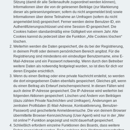
Sitzung (damit dir alle Seitenaufrufe zugeordnet werden können),
Informationen über die von dir gelesenen Beiträge (zur Markierung
dieser als gelesen/ungelesen; sofern du nicht angemeldet bist) sowie
Informationen über deine Teilnahme an Umfragen (sofern du nicht
angemeldet bist) gespeichert. Ferner werden deine Benutzer-ID, ein
Authentifizierungsschlüssel und eine Session-ID gespeichert. Die
Cookies haben standardmäßig eine Gültigkeit von einem Jahr. Alle
Cookies kannst du jederzeit über die Funktion „Alle Cookies löschen“
löschen.
Weiterhin werden die Daten gespeichert, die du bei der Registrierung,
in deinem Profil oder deinem persönlichem Bereich angibst. Für die
Registrierung sind mindestens ein eindeutiger Benutzername, eine E-
Mail-Adresse und ein Passwort notwendig. Wenn durch den Betreiber
weitere Daten als notwendig festgelegt wurden, so ist dies für dich vor
deren Eingabe ersichtlich.
Wenn du einen Beitrag oder eine private Nachricht erstellst, so werden
die dort eingegebenen Daten ebenfalls gespeichert. Gleiches gilt, wenn
du einen Beitrag als Entwurf zwischenspeicherst. In diesen Fällen wird
auch deine IP-Adresse gespeichert. Die IP-Adresse wird weiterhin bei
folgenden Aktionen gespeichert: Löschen und Ändern von Beiträgen
(dazu zählen Private Nachrichten und Umfragen), Änderungen an
zentralen Profildaten (E-Mail-Adresse, Kontoaktivierung, Benutzer-
Passwort) und gescheiterte Anmeldeversuche. Die von deinem Browser
übermittelte Browser-Kennzeichnung (User Agent) wird nur in der „Wer
ist online?“-Funktion angezeigt und nicht dauerhaft gespeichert.
Schließlich erfordern einzelne Funktionen des Boards, dass weitere