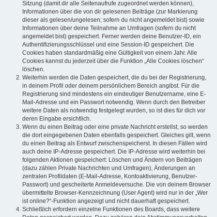
Sitzung (damit dir alle Seitenaufrufe zugeordnet werden können),
Informationen über die von dir gelesenen Beiträge (zur Markierung
dieser als gelesen/ungelesen; sofern du nicht angemeldet bist) sowie
Informationen über deine Teilnahme an Umfragen (sofern du nicht
angemeldet bist) gespeichert. Ferner werden deine Benutzer-ID, ein
Authentifizierungsschlüssel und eine Session-ID gespeichert. Die
Cookies haben standardmäßig eine Gültigkeit von einem Jahr. Alle
Cookies kannst du jederzeit über die Funktion „Alle Cookies löschen“
löschen.
Weiterhin werden die Daten gespeichert, die du bei der Registrierung,
in deinem Profil oder deinem persönlichem Bereich angibst. Für die
Registrierung sind mindestens ein eindeutiger Benutzername, eine E-
Mail-Adresse und ein Passwort notwendig. Wenn durch den Betreiber
weitere Daten als notwendig festgelegt wurden, so ist dies für dich vor
deren Eingabe ersichtlich.
Wenn du einen Beitrag oder eine private Nachricht erstellst, so werden
die dort eingegebenen Daten ebenfalls gespeichert. Gleiches gilt, wenn
du einen Beitrag als Entwurf zwischenspeicherst. In diesen Fällen wird
auch deine IP-Adresse gespeichert. Die IP-Adresse wird weiterhin bei
folgenden Aktionen gespeichert: Löschen und Ändern von Beiträgen
(dazu zählen Private Nachrichten und Umfragen), Änderungen an
zentralen Profildaten (E-Mail-Adresse, Kontoaktivierung, Benutzer-
Passwort) und gescheiterte Anmeldeversuche. Die von deinem Browser
übermittelte Browser-Kennzeichnung (User Agent) wird nur in der „Wer
ist online?“-Funktion angezeigt und nicht dauerhaft gespeichert.
Schließlich erfordern einzelne Funktionen des Boards, dass weitere