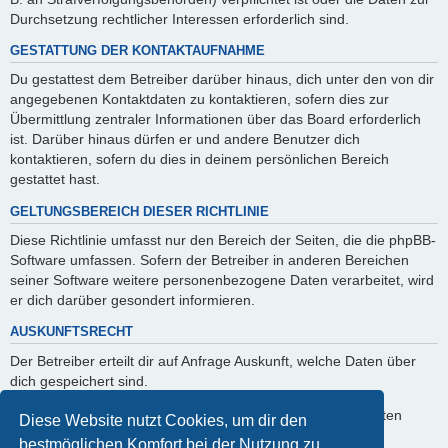
Durchsetzung rechtlicher Interessen erforderlich sind.
GESTATTUNG DER KONTAKTAUFNAHME
Du gestattest dem Betreiber darüber hinaus, dich unter den von dir
angegebenen Kontaktdaten zu kontaktieren, sofern dies zur
Übermittlung zentraler Informationen über das Board erforderlich
ist. Darüber hinaus dürfen er und andere Benutzer dich
kontaktieren, sofern du dies in deinem persönlichen Bereich
gestattet hast.
GELTUNGSBEREICH DIESER RICHTLINIE
Diese Richtlinie umfasst nur den Bereich der Seiten, die die phpBB-
Software umfassen. Sofern der Betreiber in anderen Bereichen
seiner Software weitere personenbezogene Daten verarbeitet, wird
er dich darüber gesondert informieren.
AUSKUNFTSRECHT
Der Betreiber erteilt dir auf Anfrage Auskunft, welche Daten über
dich gespeichert sind.
Du kannst jederzeit die Löschung bzw. Sperrung deiner Daten
Diese Website nutzt Cookies, um dir den
verlangen. Kontaktiere hierzu bitte den Betreiber.
bestmöglichen Komfort bei der Nutzung zu