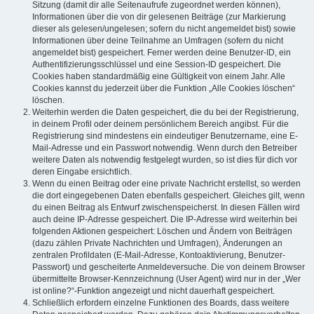
Sitzung (damit dir alle Seitenaufrufe zugeordnet werden können),
Informationen über die von dir gelesenen Beiträge (zur Markierung
dieser als gelesen/ungelesen; sofern du nicht angemeldet bist) sowie
Informationen über deine Teilnahme an Umfragen (sofern du nicht
angemeldet bist) gespeichert. Ferner werden deine Benutzer-ID, ein
Authentifizierungsschlüssel und eine Session-ID gespeichert. Die
Cookies haben standardmäßig eine Gültigkeit von einem Jahr. Alle
Cookies kannst du jederzeit über die Funktion „Alle Cookies löschen“
löschen.
Weiterhin werden die Daten gespeichert, die du bei der Registrierung,
in deinem Profil oder deinem persönlichem Bereich angibst. Für die
Registrierung sind mindestens ein eindeutiger Benutzername, eine E-
Mail-Adresse und ein Passwort notwendig. Wenn durch den Betreiber
weitere Daten als notwendig festgelegt wurden, so ist dies für dich vor
deren Eingabe ersichtlich.
Wenn du einen Beitrag oder eine private Nachricht erstellst, so werden
die dort eingegebenen Daten ebenfalls gespeichert. Gleiches gilt, wenn
du einen Beitrag als Entwurf zwischenspeicherst. In diesen Fällen wird
auch deine IP-Adresse gespeichert. Die IP-Adresse wird weiterhin bei
folgenden Aktionen gespeichert: Löschen und Ändern von Beiträgen
(dazu zählen Private Nachrichten und Umfragen), Änderungen an
zentralen Profildaten (E-Mail-Adresse, Kontoaktivierung, Benutzer-
Passwort) und gescheiterte Anmeldeversuche. Die von deinem Browser
übermittelte Browser-Kennzeichnung (User Agent) wird nur in der „Wer
ist online?“-Funktion angezeigt und nicht dauerhaft gespeichert.
Schließlich erfordern einzelne Funktionen des Boards, dass weitere