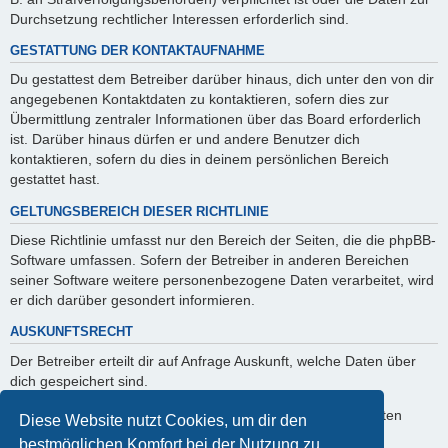
Durchsetzung rechtlicher Interessen erforderlich sind.
GESTATTUNG DER KONTAKTAUFNAHME
Du gestattest dem Betreiber darüber hinaus, dich unter den von dir
angegebenen Kontaktdaten zu kontaktieren, sofern dies zur
Übermittlung zentraler Informationen über das Board erforderlich
ist. Darüber hinaus dürfen er und andere Benutzer dich
kontaktieren, sofern du dies in deinem persönlichen Bereich
gestattet hast.
GELTUNGSBEREICH DIESER RICHTLINIE
Diese Richtlinie umfasst nur den Bereich der Seiten, die die phpBB-
Software umfassen. Sofern der Betreiber in anderen Bereichen
seiner Software weitere personenbezogene Daten verarbeitet, wird
er dich darüber gesondert informieren.
AUSKUNFTSRECHT
Der Betreiber erteilt dir auf Anfrage Auskunft, welche Daten über
dich gespeichert sind.
Du kannst jederzeit die Löschung bzw. Sperrung deiner Daten
Diese Website nutzt Cookies, um dir den
verlangen. Kontaktiere hierzu bitte den Betreiber.
bestmöglichen Komfort bei der Nutzung zu