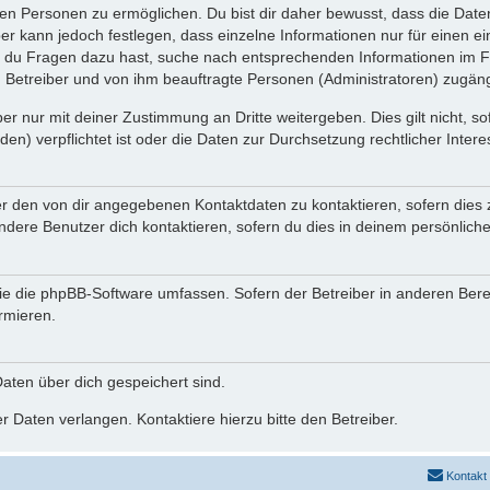
n Personen zu ermöglichen. Du bist dir daher bewusst, dass die Daten d
ber kann jedoch festlegen, dass einzelne Informationen nur für einen ei
n du Fragen dazu hast, suche nach entsprechenden Informationen im Fo
n Betreiber und von ihm beauftragte Personen (Administratoren) zugäng
r nur mit deiner Zustimmung an Dritte weitergeben. Dies gilt nicht, s
n) verpflichtet ist oder die Daten zur Durchsetzung rechtlicher Interes
er den von dir angegebenen Kontaktdaten zu kontaktieren, sofern dies 
andere Benutzer dich kontaktieren, sofern du dies in deinem persönliche
, die die phpBB-Software umfassen. Sofern der Betreiber in anderen Be
ormieren.
 Daten über dich gespeichert sind.
 Daten verlangen. Kontaktiere hierzu bitte den Betreiber.
Kontakt