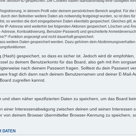
eine Session-ID gespeichert. Die Cookies haben standardmäßig eine Gültigkeit von 
Registrierung, in deinem Profil oder deinem persönlichem Bereich angibst. Für di
rch den Betreiber weitere Daten als notwendig festgelegt wurden, so ist dies für 
llst, so werden die dort eingegebenen Daten ebenfalls gespeichert. Gleiches gilt, 
Die IP-Adresse wird weiterhin bei folgenden Aktionen gespeichert: Löschen und Än
l-Adresse, Kontoaktivierung, Benutzer-Passwort) und gescheiterte Anmeldeversuch
ine?“-Funktion angezeigt und nicht dauerhaft gespeichert.
 dass weitere Daten gespeichert werden. Dazu gehören dein Abstimmungsverhalten
gungsfunktionen.
(Hash) gespeichert, so dass es sicher ist. Jedoch wird dir empfohlen, 
ssel zu deinem Benutzerkonto für das Board, also geh mit ihm sorgsam
htigterweise nach deinem Passwort fragen. Solltest du dein Passwort v
are fragt dich dann nach deinem Benutzernamen und deiner E-Mail-Ad
Board zugreifen kannst.
en und oben näher spezifizierten Daten zu speichern, um das Board bet
en einer Interessenabwägung zwischen deinen und seinen Interessen sow
r von deinem Browser übermittelter Browser-Kennung zu speichern, so
R DATEN