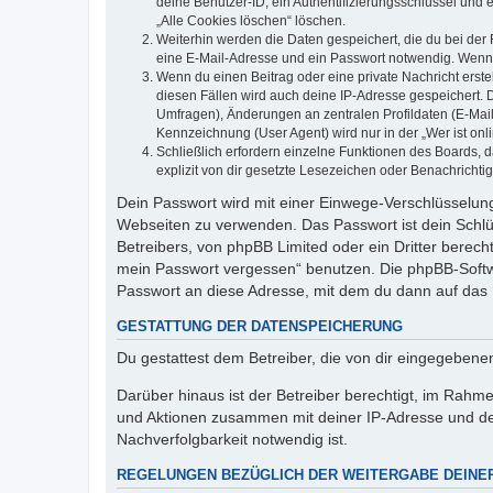
deine Benutzer-ID, ein Authentifizierungsschlüssel und 
„Alle Cookies löschen“ löschen.
Weiterhin werden die Daten gespeichert, die du bei der 
eine E-Mail-Adresse und ein Passwort notwendig. Wenn du
Wenn du einen Beitrag oder eine private Nachricht erste
diesen Fällen wird auch deine IP-Adresse gespeichert. 
Umfragen), Änderungen an zentralen Profildaten (E-Mai
Kennzeichnung (User Agent) wird nur in der „Wer ist onl
Schließlich erfordern einzelne Funktionen des Boards,
explizit von dir gesetzte Lesezeichen oder Benachrichti
Dein Passwort wird mit einer Einwege-Verschlüsselung 
Webseiten zu verwenden. Das Passwort ist dein Schlü
Betreibers, von phpBB Limited oder ein Dritter berec
mein Passwort vergessen“ benutzen. Die phpBB-Softw
Passwort an diese Adresse, mit dem du dann auf das 
GESTATTUNG DER DATENSPEICHERUNG
Du gestattest dem Betreiber, die von dir eingegeben
Darüber hinaus ist der Betreiber berechtigt, im Rahm
und Aktionen zusammen mit deiner IP-Adresse und de
Nachverfolgbarkeit notwendig ist.
REGELUNGEN BEZÜGLICH DER WEITERGABE DEINE