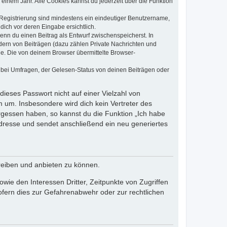
einem Jahr. Alle Cookies kannst du jederzeit über die Funktion
e Registrierung sind mindestens ein eindeutiger Benutzername,
dich vor deren Eingabe ersichtlich.
wenn du einen Beitrag als Entwurf zwischenspeicherst. In
dern von Beiträgen (dazu zählen Private Nachrichten und
e. Die von deinem Browser übermittelte Browser-
 bei Umfragen, der Gelesen-Status von deinen Beiträgen oder
dieses Passwort nicht auf einer Vielzahl von
 um. Insbesondere wird dich kein Vertreter des
ergessen haben, so kannst du die Funktion „Ich habe
resse und sendet anschließend ein neu generiertes
reiben und anbieten zu können.
ie den Interessen Dritter, Zeitpunkte von Zugriffen
fern dies zur Gefahrenabwehr oder zur rechtlichen