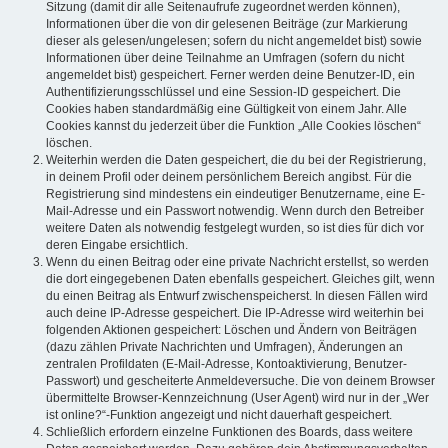
Sitzung (damit dir alle Seitenaufrufe zugeordnet werden können),
Informationen über die von dir gelesenen Beiträge (zur Markierung
dieser als gelesen/ungelesen; sofern du nicht angemeldet bist) sowie
Informationen über deine Teilnahme an Umfragen (sofern du nicht
angemeldet bist) gespeichert. Ferner werden deine Benutzer-ID, ein
Authentifizierungsschlüssel und eine Session-ID gespeichert. Die
Cookies haben standardmäßig eine Gültigkeit von einem Jahr. Alle
Cookies kannst du jederzeit über die Funktion „Alle Cookies löschen“
löschen.
Weiterhin werden die Daten gespeichert, die du bei der Registrierung,
in deinem Profil oder deinem persönlichem Bereich angibst. Für die
Registrierung sind mindestens ein eindeutiger Benutzername, eine E-
Mail-Adresse und ein Passwort notwendig. Wenn durch den Betreiber
weitere Daten als notwendig festgelegt wurden, so ist dies für dich vor
deren Eingabe ersichtlich.
Wenn du einen Beitrag oder eine private Nachricht erstellst, so werden
die dort eingegebenen Daten ebenfalls gespeichert. Gleiches gilt, wenn
du einen Beitrag als Entwurf zwischenspeicherst. In diesen Fällen wird
auch deine IP-Adresse gespeichert. Die IP-Adresse wird weiterhin bei
folgenden Aktionen gespeichert: Löschen und Ändern von Beiträgen
(dazu zählen Private Nachrichten und Umfragen), Änderungen an
zentralen Profildaten (E-Mail-Adresse, Kontoaktivierung, Benutzer-
Passwort) und gescheiterte Anmeldeversuche. Die von deinem Browser
übermittelte Browser-Kennzeichnung (User Agent) wird nur in der „Wer
ist online?“-Funktion angezeigt und nicht dauerhaft gespeichert.
Schließlich erfordern einzelne Funktionen des Boards, dass weitere