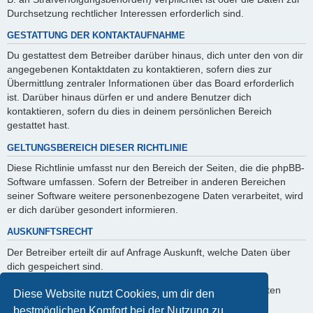
Durchsetzung rechtlicher Interessen erforderlich sind.
GESTATTUNG DER KONTAKTAUFNAHME
Du gestattest dem Betreiber darüber hinaus, dich unter den von dir
angegebenen Kontaktdaten zu kontaktieren, sofern dies zur
Übermittlung zentraler Informationen über das Board erforderlich
ist. Darüber hinaus dürfen er und andere Benutzer dich
kontaktieren, sofern du dies in deinem persönlichen Bereich
gestattet hast.
GELTUNGSBEREICH DIESER RICHTLINIE
Diese Richtlinie umfasst nur den Bereich der Seiten, die die phpBB-
Software umfassen. Sofern der Betreiber in anderen Bereichen
seiner Software weitere personenbezogene Daten verarbeitet, wird
er dich darüber gesondert informieren.
AUSKUNFTSRECHT
Der Betreiber erteilt dir auf Anfrage Auskunft, welche Daten über
dich gespeichert sind.
Du kannst jederzeit die Löschung bzw. Sperrung deiner Daten
Diese Website nutzt Cookies, um dir den
verlangen. Kontaktiere hierzu bitte den Betreiber.
bestmöglichen Komfort bei der Nutzung zu