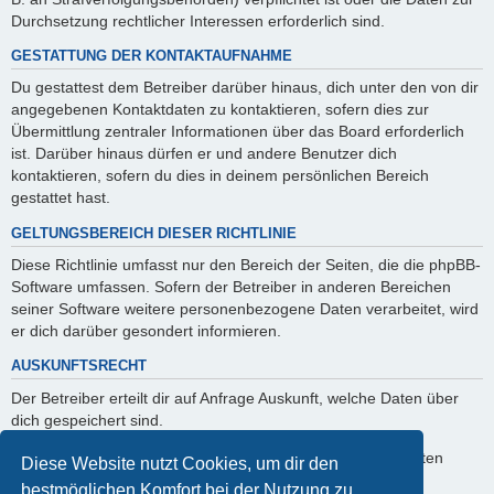
Durchsetzung rechtlicher Interessen erforderlich sind.
GESTATTUNG DER KONTAKTAUFNAHME
Du gestattest dem Betreiber darüber hinaus, dich unter den von dir
angegebenen Kontaktdaten zu kontaktieren, sofern dies zur
Übermittlung zentraler Informationen über das Board erforderlich
ist. Darüber hinaus dürfen er und andere Benutzer dich
kontaktieren, sofern du dies in deinem persönlichen Bereich
gestattet hast.
GELTUNGSBEREICH DIESER RICHTLINIE
Diese Richtlinie umfasst nur den Bereich der Seiten, die die phpBB-
Software umfassen. Sofern der Betreiber in anderen Bereichen
seiner Software weitere personenbezogene Daten verarbeitet, wird
er dich darüber gesondert informieren.
AUSKUNFTSRECHT
Der Betreiber erteilt dir auf Anfrage Auskunft, welche Daten über
dich gespeichert sind.
Du kannst jederzeit die Löschung bzw. Sperrung deiner Daten
Diese Website nutzt Cookies, um dir den
verlangen. Kontaktiere hierzu bitte den Betreiber.
bestmöglichen Komfort bei der Nutzung zu