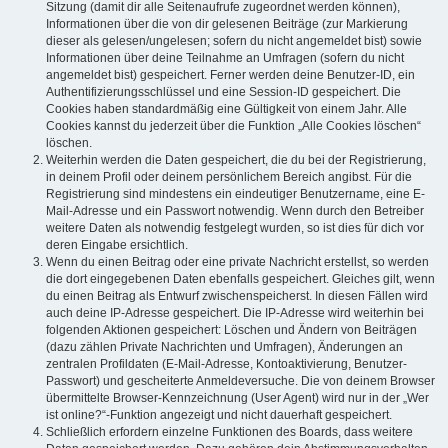
Sitzung (damit dir alle Seitenaufrufe zugeordnet werden können),
Informationen über die von dir gelesenen Beiträge (zur Markierung
dieser als gelesen/ungelesen; sofern du nicht angemeldet bist) sowie
Informationen über deine Teilnahme an Umfragen (sofern du nicht
angemeldet bist) gespeichert. Ferner werden deine Benutzer-ID, ein
Authentifizierungsschlüssel und eine Session-ID gespeichert. Die
Cookies haben standardmäßig eine Gültigkeit von einem Jahr. Alle
Cookies kannst du jederzeit über die Funktion „Alle Cookies löschen“
löschen.
Weiterhin werden die Daten gespeichert, die du bei der Registrierung,
in deinem Profil oder deinem persönlichem Bereich angibst. Für die
Registrierung sind mindestens ein eindeutiger Benutzername, eine E-
Mail-Adresse und ein Passwort notwendig. Wenn durch den Betreiber
weitere Daten als notwendig festgelegt wurden, so ist dies für dich vor
deren Eingabe ersichtlich.
Wenn du einen Beitrag oder eine private Nachricht erstellst, so werden
die dort eingegebenen Daten ebenfalls gespeichert. Gleiches gilt, wenn
du einen Beitrag als Entwurf zwischenspeicherst. In diesen Fällen wird
auch deine IP-Adresse gespeichert. Die IP-Adresse wird weiterhin bei
folgenden Aktionen gespeichert: Löschen und Ändern von Beiträgen
(dazu zählen Private Nachrichten und Umfragen), Änderungen an
zentralen Profildaten (E-Mail-Adresse, Kontoaktivierung, Benutzer-
Passwort) und gescheiterte Anmeldeversuche. Die von deinem Browser
übermittelte Browser-Kennzeichnung (User Agent) wird nur in der „Wer
ist online?“-Funktion angezeigt und nicht dauerhaft gespeichert.
Schließlich erfordern einzelne Funktionen des Boards, dass weitere