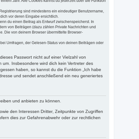
einem Jahr. Alle Cookies kannst du jederzeit über die Funktion
e Registrierung sind mindestens ein eindeutiger Benutzername,
dich vor deren Eingabe ersichtlich.
wenn du einen Beitrag als Entwurf zwischenspeicherst. In
dern von Beiträgen (dazu zählen Private Nachrichten und
e. Die von deinem Browser übermittelte Browser-
 bei Umfragen, der Gelesen-Status von deinen Beiträgen oder
dieses Passwort nicht auf einer Vielzahl von
 um. Insbesondere wird dich kein Vertreter des
ergessen haben, so kannst du die Funktion „Ich habe
resse und sendet anschließend ein neu generiertes
reiben und anbieten zu können.
ie den Interessen Dritter, Zeitpunkte von Zugriffen
fern dies zur Gefahrenabwehr oder zur rechtlichen