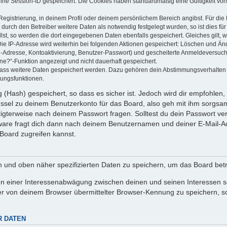
eine Session-ID gespeichert. Die Cookies haben standardmäßig eine Gültigkeit von 
Registrierung, in deinem Profil oder deinem persönlichem Bereich angibst. Für di
rch den Betreiber weitere Daten als notwendig festgelegt wurden, so ist dies für 
llst, so werden die dort eingegebenen Daten ebenfalls gespeichert. Gleiches gilt, 
Die IP-Adresse wird weiterhin bei folgenden Aktionen gespeichert: Löschen und Än
l-Adresse, Kontoaktivierung, Benutzer-Passwort) und gescheiterte Anmeldeversuch
ine?“-Funktion angezeigt und nicht dauerhaft gespeichert.
 dass weitere Daten gespeichert werden. Dazu gehören dein Abstimmungsverhalten
gungsfunktionen.
(Hash) gespeichert, so dass es sicher ist. Jedoch wird dir empfohlen, 
ssel zu deinem Benutzerkonto für das Board, also geh mit ihm sorgsam
htigterweise nach deinem Passwort fragen. Solltest du dein Passwort v
are fragt dich dann nach deinem Benutzernamen und deiner E-Mail-Ad
Board zugreifen kannst.
en und oben näher spezifizierten Daten zu speichern, um das Board bet
en einer Interessenabwägung zwischen deinen und seinen Interessen sow
r von deinem Browser übermittelter Browser-Kennung zu speichern, so
R DATEN