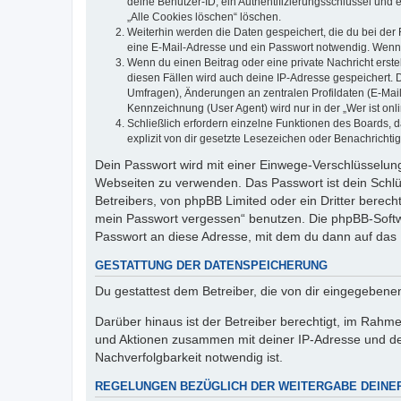
deine Benutzer-ID, ein Authentifizierungsschlüssel und 
„Alle Cookies löschen“ löschen.
Weiterhin werden die Daten gespeichert, die du bei der 
eine E-Mail-Adresse und ein Passwort notwendig. Wenn du
Wenn du einen Beitrag oder eine private Nachricht erste
diesen Fällen wird auch deine IP-Adresse gespeichert. 
Umfragen), Änderungen an zentralen Profildaten (E-Mai
Kennzeichnung (User Agent) wird nur in der „Wer ist onl
Schließlich erfordern einzelne Funktionen des Boards,
explizit von dir gesetzte Lesezeichen oder Benachrichti
Dein Passwort wird mit einer Einwege-Verschlüsselung 
Webseiten zu verwenden. Das Passwort ist dein Schlü
Betreibers, von phpBB Limited oder ein Dritter berec
mein Passwort vergessen“ benutzen. Die phpBB-Softw
Passwort an diese Adresse, mit dem du dann auf das 
GESTATTUNG DER DATENSPEICHERUNG
Du gestattest dem Betreiber, die von dir eingegeben
Darüber hinaus ist der Betreiber berechtigt, im Rahm
und Aktionen zusammen mit deiner IP-Adresse und de
Nachverfolgbarkeit notwendig ist.
REGELUNGEN BEZÜGLICH DER WEITERGABE DEINE