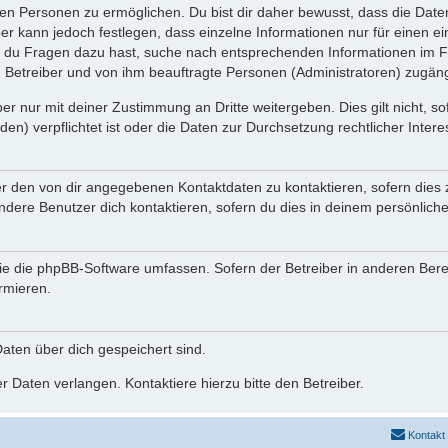
n Personen zu ermöglichen. Du bist dir daher bewusst, dass die Daten d
ber kann jedoch festlegen, dass einzelne Informationen nur für einen ei
n du Fragen dazu hast, suche nach entsprechenden Informationen im Fo
n Betreiber und von ihm beauftragte Personen (Administratoren) zugäng
r nur mit deiner Zustimmung an Dritte weitergeben. Dies gilt nicht, s
n) verpflichtet ist oder die Daten zur Durchsetzung rechtlicher Interes
er den von dir angegebenen Kontaktdaten zu kontaktieren, sofern dies 
andere Benutzer dich kontaktieren, sofern du dies in deinem persönliche
, die die phpBB-Software umfassen. Sofern der Betreiber in anderen Be
ormieren.
 Daten über dich gespeichert sind.
 Daten verlangen. Kontaktiere hierzu bitte den Betreiber.
Kontakt