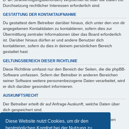
Durchsetzung rechtlicher Interessen erforderlich sind.
GESTATTUNG DER KONTAKTAUFNAHME
Du gestattest dem Betreiber darüber hinaus, dich unter den von dir
angegebenen Kontaktdaten zu kontaktieren, sofern dies zur
Übermittlung zentraler Informationen über das Board erforderlich
ist. Darüber hinaus dürfen er und andere Benutzer dich
kontaktieren, sofern du dies in deinem persönlichen Bereich
gestattet hast.
GELTUNGSBEREICH DIESER RICHTLINIE
Diese Richtlinie umfasst nur den Bereich der Seiten, die die phpBB-
Software umfassen. Sofern der Betreiber in anderen Bereichen
seiner Software weitere personenbezogene Daten verarbeitet, wird
er dich darüber gesondert informieren.
AUSKUNFTSRECHT
Der Betreiber erteilt dir auf Anfrage Auskunft, welche Daten über
dich gespeichert sind.
Du kannst jederzeit die Löschung bzw. Sperrung deiner Daten
Diese Website nutzt Cookies, um dir den
verlangen. Kontaktiere hierzu bitte den Betreiber.
bestmöglichen Komfort bei der Nutzung zu