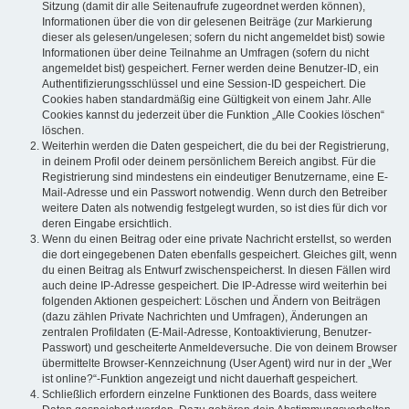
Sitzung (damit dir alle Seitenaufrufe zugeordnet werden können),
Informationen über die von dir gelesenen Beiträge (zur Markierung
dieser als gelesen/ungelesen; sofern du nicht angemeldet bist) sowie
Informationen über deine Teilnahme an Umfragen (sofern du nicht
angemeldet bist) gespeichert. Ferner werden deine Benutzer-ID, ein
Authentifizierungsschlüssel und eine Session-ID gespeichert. Die
Cookies haben standardmäßig eine Gültigkeit von einem Jahr. Alle
Cookies kannst du jederzeit über die Funktion „Alle Cookies löschen“
löschen.
Weiterhin werden die Daten gespeichert, die du bei der Registrierung,
in deinem Profil oder deinem persönlichem Bereich angibst. Für die
Registrierung sind mindestens ein eindeutiger Benutzername, eine E-
Mail-Adresse und ein Passwort notwendig. Wenn durch den Betreiber
weitere Daten als notwendig festgelegt wurden, so ist dies für dich vor
deren Eingabe ersichtlich.
Wenn du einen Beitrag oder eine private Nachricht erstellst, so werden
die dort eingegebenen Daten ebenfalls gespeichert. Gleiches gilt, wenn
du einen Beitrag als Entwurf zwischenspeicherst. In diesen Fällen wird
auch deine IP-Adresse gespeichert. Die IP-Adresse wird weiterhin bei
folgenden Aktionen gespeichert: Löschen und Ändern von Beiträgen
(dazu zählen Private Nachrichten und Umfragen), Änderungen an
zentralen Profildaten (E-Mail-Adresse, Kontoaktivierung, Benutzer-
Passwort) und gescheiterte Anmeldeversuche. Die von deinem Browser
übermittelte Browser-Kennzeichnung (User Agent) wird nur in der „Wer
ist online?“-Funktion angezeigt und nicht dauerhaft gespeichert.
Schließlich erfordern einzelne Funktionen des Boards, dass weitere