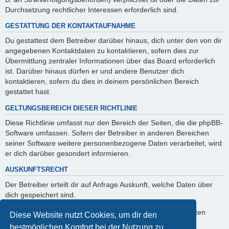
Durchsetzung rechtlicher Interessen erforderlich sind.
GESTATTUNG DER KONTAKTAUFNAHME
Du gestattest dem Betreiber darüber hinaus, dich unter den von dir
angegebenen Kontaktdaten zu kontaktieren, sofern dies zur
Übermittlung zentraler Informationen über das Board erforderlich
ist. Darüber hinaus dürfen er und andere Benutzer dich
kontaktieren, sofern du dies in deinem persönlichen Bereich
gestattet hast.
GELTUNGSBEREICH DIESER RICHTLINIE
Diese Richtlinie umfasst nur den Bereich der Seiten, die die phpBB-
Software umfassen. Sofern der Betreiber in anderen Bereichen
seiner Software weitere personenbezogene Daten verarbeitet, wird
er dich darüber gesondert informieren.
AUSKUNFTSRECHT
Der Betreiber erteilt dir auf Anfrage Auskunft, welche Daten über
dich gespeichert sind.
Du kannst jederzeit die Löschung bzw. Sperrung deiner Daten
Diese Website nutzt Cookies, um dir den
verlangen. Kontaktiere hierzu bitte den Betreiber.
bestmöglichen Komfort bei der Nutzung zu