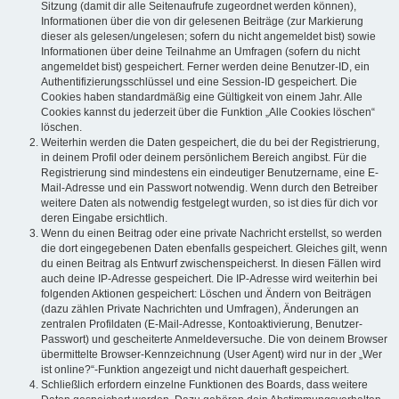
Sitzung (damit dir alle Seitenaufrufe zugeordnet werden können),
Informationen über die von dir gelesenen Beiträge (zur Markierung
dieser als gelesen/ungelesen; sofern du nicht angemeldet bist) sowie
Informationen über deine Teilnahme an Umfragen (sofern du nicht
angemeldet bist) gespeichert. Ferner werden deine Benutzer-ID, ein
Authentifizierungsschlüssel und eine Session-ID gespeichert. Die
Cookies haben standardmäßig eine Gültigkeit von einem Jahr. Alle
Cookies kannst du jederzeit über die Funktion „Alle Cookies löschen“
löschen.
Weiterhin werden die Daten gespeichert, die du bei der Registrierung,
in deinem Profil oder deinem persönlichem Bereich angibst. Für die
Registrierung sind mindestens ein eindeutiger Benutzername, eine E-
Mail-Adresse und ein Passwort notwendig. Wenn durch den Betreiber
weitere Daten als notwendig festgelegt wurden, so ist dies für dich vor
deren Eingabe ersichtlich.
Wenn du einen Beitrag oder eine private Nachricht erstellst, so werden
die dort eingegebenen Daten ebenfalls gespeichert. Gleiches gilt, wenn
du einen Beitrag als Entwurf zwischenspeicherst. In diesen Fällen wird
auch deine IP-Adresse gespeichert. Die IP-Adresse wird weiterhin bei
folgenden Aktionen gespeichert: Löschen und Ändern von Beiträgen
(dazu zählen Private Nachrichten und Umfragen), Änderungen an
zentralen Profildaten (E-Mail-Adresse, Kontoaktivierung, Benutzer-
Passwort) und gescheiterte Anmeldeversuche. Die von deinem Browser
übermittelte Browser-Kennzeichnung (User Agent) wird nur in der „Wer
ist online?“-Funktion angezeigt und nicht dauerhaft gespeichert.
Schließlich erfordern einzelne Funktionen des Boards, dass weitere