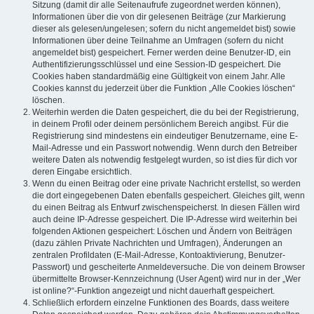
Sitzung (damit dir alle Seitenaufrufe zugeordnet werden können),
Informationen über die von dir gelesenen Beiträge (zur Markierung
dieser als gelesen/ungelesen; sofern du nicht angemeldet bist) sowie
Informationen über deine Teilnahme an Umfragen (sofern du nicht
angemeldet bist) gespeichert. Ferner werden deine Benutzer-ID, ein
Authentifizierungsschlüssel und eine Session-ID gespeichert. Die
Cookies haben standardmäßig eine Gültigkeit von einem Jahr. Alle
Cookies kannst du jederzeit über die Funktion „Alle Cookies löschen“
löschen.
Weiterhin werden die Daten gespeichert, die du bei der Registrierung,
in deinem Profil oder deinem persönlichem Bereich angibst. Für die
Registrierung sind mindestens ein eindeutiger Benutzername, eine E-
Mail-Adresse und ein Passwort notwendig. Wenn durch den Betreiber
weitere Daten als notwendig festgelegt wurden, so ist dies für dich vor
deren Eingabe ersichtlich.
Wenn du einen Beitrag oder eine private Nachricht erstellst, so werden
die dort eingegebenen Daten ebenfalls gespeichert. Gleiches gilt, wenn
du einen Beitrag als Entwurf zwischenspeicherst. In diesen Fällen wird
auch deine IP-Adresse gespeichert. Die IP-Adresse wird weiterhin bei
folgenden Aktionen gespeichert: Löschen und Ändern von Beiträgen
(dazu zählen Private Nachrichten und Umfragen), Änderungen an
zentralen Profildaten (E-Mail-Adresse, Kontoaktivierung, Benutzer-
Passwort) und gescheiterte Anmeldeversuche. Die von deinem Browser
übermittelte Browser-Kennzeichnung (User Agent) wird nur in der „Wer
ist online?“-Funktion angezeigt und nicht dauerhaft gespeichert.
Schließlich erfordern einzelne Funktionen des Boards, dass weitere