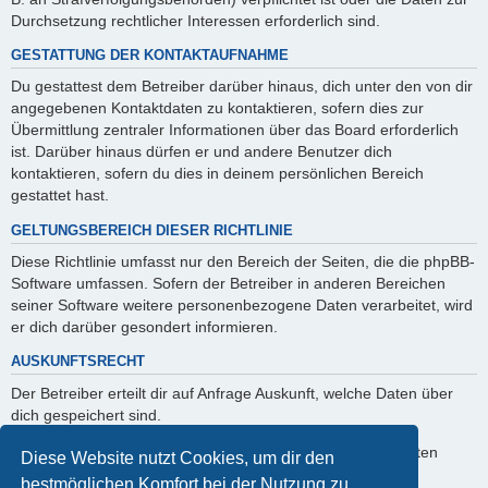
Durchsetzung rechtlicher Interessen erforderlich sind.
GESTATTUNG DER KONTAKTAUFNAHME
Du gestattest dem Betreiber darüber hinaus, dich unter den von dir
angegebenen Kontaktdaten zu kontaktieren, sofern dies zur
Übermittlung zentraler Informationen über das Board erforderlich
ist. Darüber hinaus dürfen er und andere Benutzer dich
kontaktieren, sofern du dies in deinem persönlichen Bereich
gestattet hast.
GELTUNGSBEREICH DIESER RICHTLINIE
Diese Richtlinie umfasst nur den Bereich der Seiten, die die phpBB-
Software umfassen. Sofern der Betreiber in anderen Bereichen
seiner Software weitere personenbezogene Daten verarbeitet, wird
er dich darüber gesondert informieren.
AUSKUNFTSRECHT
Der Betreiber erteilt dir auf Anfrage Auskunft, welche Daten über
dich gespeichert sind.
Du kannst jederzeit die Löschung bzw. Sperrung deiner Daten
Diese Website nutzt Cookies, um dir den
verlangen. Kontaktiere hierzu bitte den Betreiber.
bestmöglichen Komfort bei der Nutzung zu