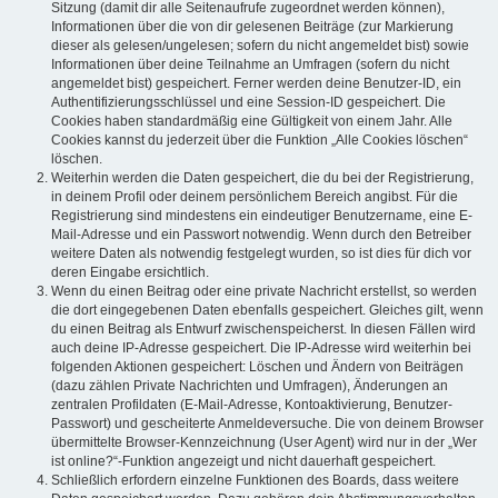
Sitzung (damit dir alle Seitenaufrufe zugeordnet werden können),
Informationen über die von dir gelesenen Beiträge (zur Markierung
dieser als gelesen/ungelesen; sofern du nicht angemeldet bist) sowie
Informationen über deine Teilnahme an Umfragen (sofern du nicht
angemeldet bist) gespeichert. Ferner werden deine Benutzer-ID, ein
Authentifizierungsschlüssel und eine Session-ID gespeichert. Die
Cookies haben standardmäßig eine Gültigkeit von einem Jahr. Alle
Cookies kannst du jederzeit über die Funktion „Alle Cookies löschen“
löschen.
Weiterhin werden die Daten gespeichert, die du bei der Registrierung,
in deinem Profil oder deinem persönlichem Bereich angibst. Für die
Registrierung sind mindestens ein eindeutiger Benutzername, eine E-
Mail-Adresse und ein Passwort notwendig. Wenn durch den Betreiber
weitere Daten als notwendig festgelegt wurden, so ist dies für dich vor
deren Eingabe ersichtlich.
Wenn du einen Beitrag oder eine private Nachricht erstellst, so werden
die dort eingegebenen Daten ebenfalls gespeichert. Gleiches gilt, wenn
du einen Beitrag als Entwurf zwischenspeicherst. In diesen Fällen wird
auch deine IP-Adresse gespeichert. Die IP-Adresse wird weiterhin bei
folgenden Aktionen gespeichert: Löschen und Ändern von Beiträgen
(dazu zählen Private Nachrichten und Umfragen), Änderungen an
zentralen Profildaten (E-Mail-Adresse, Kontoaktivierung, Benutzer-
Passwort) und gescheiterte Anmeldeversuche. Die von deinem Browser
übermittelte Browser-Kennzeichnung (User Agent) wird nur in der „Wer
ist online?“-Funktion angezeigt und nicht dauerhaft gespeichert.
Schließlich erfordern einzelne Funktionen des Boards, dass weitere