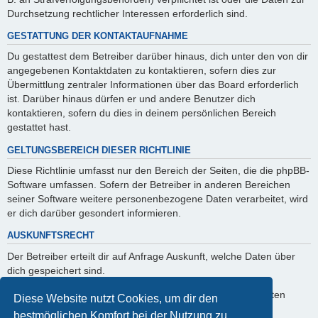
Durchsetzung rechtlicher Interessen erforderlich sind.
GESTATTUNG DER KONTAKTAUFNAHME
Du gestattest dem Betreiber darüber hinaus, dich unter den von dir
angegebenen Kontaktdaten zu kontaktieren, sofern dies zur
Übermittlung zentraler Informationen über das Board erforderlich
ist. Darüber hinaus dürfen er und andere Benutzer dich
kontaktieren, sofern du dies in deinem persönlichen Bereich
gestattet hast.
GELTUNGSBEREICH DIESER RICHTLINIE
Diese Richtlinie umfasst nur den Bereich der Seiten, die die phpBB-
Software umfassen. Sofern der Betreiber in anderen Bereichen
seiner Software weitere personenbezogene Daten verarbeitet, wird
er dich darüber gesondert informieren.
AUSKUNFTSRECHT
Der Betreiber erteilt dir auf Anfrage Auskunft, welche Daten über
dich gespeichert sind.
Du kannst jederzeit die Löschung bzw. Sperrung deiner Daten
Diese Website nutzt Cookies, um dir den
verlangen. Kontaktiere hierzu bitte den Betreiber.
bestmöglichen Komfort bei der Nutzung zu