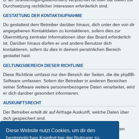
Durchsetzung rechtlicher Interessen erforderlich sind.
GESTATTUNG DER KONTAKTAUFNAHME
Du gestattest dem Betreiber darüber hinaus, dich unter den von dir
angegebenen Kontaktdaten zu kontaktieren, sofern dies zur
Übermittlung zentraler Informationen über das Board erforderlich
ist. Darüber hinaus dürfen er und andere Benutzer dich
kontaktieren, sofern du dies in deinem persönlichen Bereich
gestattet hast.
GELTUNGSBEREICH DIESER RICHTLINIE
Diese Richtlinie umfasst nur den Bereich der Seiten, die die phpBB-
Software umfassen. Sofern der Betreiber in anderen Bereichen
seiner Software weitere personenbezogene Daten verarbeitet, wird
er dich darüber gesondert informieren.
AUSKUNFTSRECHT
Der Betreiber erteilt dir auf Anfrage Auskunft, welche Daten über
dich gespeichert sind.
Du kannst jederzeit die Löschung bzw. Sperrung deiner Daten
Diese Website nutzt Cookies, um dir den
verlangen. Kontaktiere hierzu bitte den Betreiber.
bestmöglichen Komfort bei der Nutzung zu