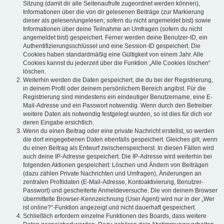
Sitzung (damit dir alle Seitenaufrufe zugeordnet werden können),
Informationen über die von dir gelesenen Beiträge (zur Markierung
dieser als gelesen/ungelesen; sofern du nicht angemeldet bist) sowie
Informationen über deine Teilnahme an Umfragen (sofern du nicht
angemeldet bist) gespeichert. Ferner werden deine Benutzer-ID, ein
Authentifizierungsschlüssel und eine Session-ID gespeichert. Die
Cookies haben standardmäßig eine Gültigkeit von einem Jahr. Alle
Cookies kannst du jederzeit über die Funktion „Alle Cookies löschen“
löschen.
Weiterhin werden die Daten gespeichert, die du bei der Registrierung,
in deinem Profil oder deinem persönlichem Bereich angibst. Für die
Registrierung sind mindestens ein eindeutiger Benutzername, eine E-
Mail-Adresse und ein Passwort notwendig. Wenn durch den Betreiber
weitere Daten als notwendig festgelegt wurden, so ist dies für dich vor
deren Eingabe ersichtlich.
Wenn du einen Beitrag oder eine private Nachricht erstellst, so werden
die dort eingegebenen Daten ebenfalls gespeichert. Gleiches gilt, wenn
du einen Beitrag als Entwurf zwischenspeicherst. In diesen Fällen wird
auch deine IP-Adresse gespeichert. Die IP-Adresse wird weiterhin bei
folgenden Aktionen gespeichert: Löschen und Ändern von Beiträgen
(dazu zählen Private Nachrichten und Umfragen), Änderungen an
zentralen Profildaten (E-Mail-Adresse, Kontoaktivierung, Benutzer-
Passwort) und gescheiterte Anmeldeversuche. Die von deinem Browser
übermittelte Browser-Kennzeichnung (User Agent) wird nur in der „Wer
ist online?“-Funktion angezeigt und nicht dauerhaft gespeichert.
Schließlich erfordern einzelne Funktionen des Boards, dass weitere