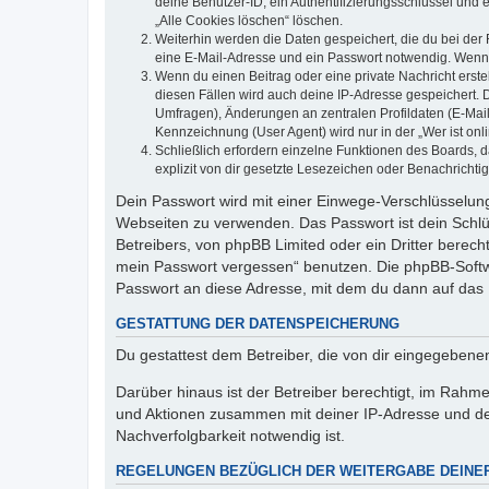
deine Benutzer-ID, ein Authentifizierungsschlüssel und 
„Alle Cookies löschen“ löschen.
Weiterhin werden die Daten gespeichert, die du bei der 
eine E-Mail-Adresse und ein Passwort notwendig. Wenn du
Wenn du einen Beitrag oder eine private Nachricht erste
diesen Fällen wird auch deine IP-Adresse gespeichert. 
Umfragen), Änderungen an zentralen Profildaten (E-Mai
Kennzeichnung (User Agent) wird nur in der „Wer ist onl
Schließlich erfordern einzelne Funktionen des Boards,
explizit von dir gesetzte Lesezeichen oder Benachrichti
Dein Passwort wird mit einer Einwege-Verschlüsselung 
Webseiten zu verwenden. Das Passwort ist dein Schlü
Betreibers, von phpBB Limited oder ein Dritter berec
mein Passwort vergessen“ benutzen. Die phpBB-Softw
Passwort an diese Adresse, mit dem du dann auf das 
GESTATTUNG DER DATENSPEICHERUNG
Du gestattest dem Betreiber, die von dir eingegeben
Darüber hinaus ist der Betreiber berechtigt, im Rahm
und Aktionen zusammen mit deiner IP-Adresse und de
Nachverfolgbarkeit notwendig ist.
REGELUNGEN BEZÜGLICH DER WEITERGABE DEINE