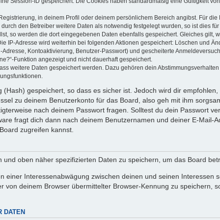
eine Session-ID gespeichert. Die Cookies haben standardmäßig eine Gültigkeit von 
Registrierung, in deinem Profil oder deinem persönlichem Bereich angibst. Für di
rch den Betreiber weitere Daten als notwendig festgelegt wurden, so ist dies für 
llst, so werden die dort eingegebenen Daten ebenfalls gespeichert. Gleiches gilt, 
Die IP-Adresse wird weiterhin bei folgenden Aktionen gespeichert: Löschen und Än
l-Adresse, Kontoaktivierung, Benutzer-Passwort) und gescheiterte Anmeldeversuch
ine?“-Funktion angezeigt und nicht dauerhaft gespeichert.
 dass weitere Daten gespeichert werden. Dazu gehören dein Abstimmungsverhalten
gungsfunktionen.
(Hash) gespeichert, so dass es sicher ist. Jedoch wird dir empfohlen, 
ssel zu deinem Benutzerkonto für das Board, also geh mit ihm sorgsam
htigterweise nach deinem Passwort fragen. Solltest du dein Passwort v
are fragt dich dann nach deinem Benutzernamen und deiner E-Mail-Ad
Board zugreifen kannst.
en und oben näher spezifizierten Daten zu speichern, um das Board bet
en einer Interessenabwägung zwischen deinen und seinen Interessen sow
r von deinem Browser übermittelter Browser-Kennung zu speichern, so
R DATEN