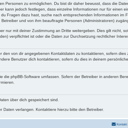
n Personen zu ermöglichen. Du bist dir daher bewusst, dass die Daten d
ber kann jedoch festlegen, dass einzelne Informationen nur für einen ei
n du Fragen dazu hast, suche nach entsprechenden Informationen im Fo
n Betreiber und von ihm beauftragte Personen (Administratoren) zugäng
r nur mit deiner Zustimmung an Dritte weitergeben. Dies gilt nicht, s
n) verpflichtet ist oder die Daten zur Durchsetzung rechtlicher Interes
er den von dir angegebenen Kontaktdaten zu kontaktieren, sofern dies 
andere Benutzer dich kontaktieren, sofern du dies in deinem persönliche
, die die phpBB-Software umfassen. Sofern der Betreiber in anderen Be
ormieren.
 Daten über dich gespeichert sind.
 Daten verlangen. Kontaktiere hierzu bitte den Betreiber.
Kontakt