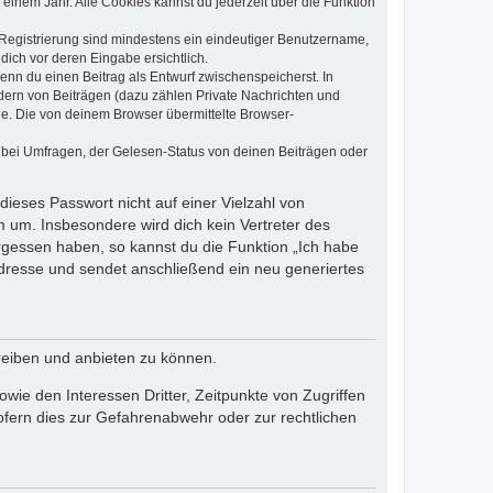
einem Jahr. Alle Cookies kannst du jederzeit über die Funktion
e Registrierung sind mindestens ein eindeutiger Benutzername,
dich vor deren Eingabe ersichtlich.
wenn du einen Beitrag als Entwurf zwischenspeicherst. In
dern von Beiträgen (dazu zählen Private Nachrichten und
e. Die von deinem Browser übermittelte Browser-
 bei Umfragen, der Gelesen-Status von deinen Beiträgen oder
dieses Passwort nicht auf einer Vielzahl von
 um. Insbesondere wird dich kein Vertreter des
ergessen haben, so kannst du die Funktion „Ich habe
resse und sendet anschließend ein neu generiertes
reiben und anbieten zu können.
ie den Interessen Dritter, Zeitpunkte von Zugriffen
fern dies zur Gefahrenabwehr oder zur rechtlichen