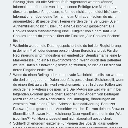
Sitzung (damit dir alle Seitenaufrufe zugeordnet werden können),
Informationen über die von dir gelesenen Beiträge (zur Markierung
dieser als gelesen/ungelesen; sofern du nicht angemeldet bist) sowie
Informationen über deine Teilnahme an Umfragen (sofern du nicht
angemeldet bist) gespeichert. Ferner werden deine Benutzer-ID, ein
Authentifizierungsschlüssel und eine Session-ID gespeichert. Die
Cookies haben standardmäßig eine Gültigkeit von einem Jahr. Alle
Cookies kannst du jederzeit über die Funktion „Alle Cookies löschen“
löschen.
Weiterhin werden die Daten gespeichert, die du bei der Registrierung,
in deinem Profil oder deinem persönlichem Bereich angibst. Für die
Registrierung sind mindestens ein eindeutiger Benutzername, eine E-
Mail-Adresse und ein Passwort notwendig. Wenn durch den Betreiber
weitere Daten als notwendig festgelegt wurden, so ist dies für dich vor
deren Eingabe ersichtlich.
Wenn du einen Beitrag oder eine private Nachricht erstellst, so werden
die dort eingegebenen Daten ebenfalls gespeichert. Gleiches gilt, wenn
du einen Beitrag als Entwurf zwischenspeicherst. In diesen Fällen wird
auch deine IP-Adresse gespeichert. Die IP-Adresse wird weiterhin bei
folgenden Aktionen gespeichert: Löschen und Ändern von Beiträgen
(dazu zählen Private Nachrichten und Umfragen), Änderungen an
zentralen Profildaten (E-Mail-Adresse, Kontoaktivierung, Benutzer-
Passwort) und gescheiterte Anmeldeversuche. Die von deinem Browser
übermittelte Browser-Kennzeichnung (User Agent) wird nur in der „Wer
ist online?“-Funktion angezeigt und nicht dauerhaft gespeichert.
Schließlich erfordern einzelne Funktionen des Boards, dass weitere