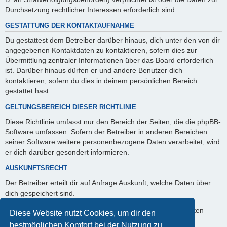
Durchsetzung rechtlicher Interessen erforderlich sind.
GESTATTUNG DER KONTAKTAUFNAHME
Du gestattest dem Betreiber darüber hinaus, dich unter den von dir
angegebenen Kontaktdaten zu kontaktieren, sofern dies zur
Übermittlung zentraler Informationen über das Board erforderlich
ist. Darüber hinaus dürfen er und andere Benutzer dich
kontaktieren, sofern du dies in deinem persönlichen Bereich
gestattet hast.
GELTUNGSBEREICH DIESER RICHTLINIE
Diese Richtlinie umfasst nur den Bereich der Seiten, die die phpBB-
Software umfassen. Sofern der Betreiber in anderen Bereichen
seiner Software weitere personenbezogene Daten verarbeitet, wird
er dich darüber gesondert informieren.
AUSKUNFTSRECHT
Der Betreiber erteilt dir auf Anfrage Auskunft, welche Daten über
dich gespeichert sind.
Du kannst jederzeit die Löschung bzw. Sperrung deiner Daten
Diese Website nutzt Cookies, um dir den
verlangen. Kontaktiere hierzu bitte den Betreiber.
bestmöglichen Komfort bei der Nutzung zu