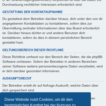
Durchsetzung rechtlicher Interessen erforderlich sind.
GESTATTUNG DER KONTAKTAUFNAHME
Du gestattest dem Betreiber darüber hinaus, dich unter den von dir
angegebenen Kontaktdaten zu kontaktieren, sofern dies zur
Übermittlung zentraler Informationen über das Board erforderlich
ist. Darüber hinaus dürfen er und andere Benutzer dich
kontaktieren, sofern du dies in deinem persönlichen Bereich
gestattet hast.
GELTUNGSBEREICH DIESER RICHTLINIE
Diese Richtlinie umfasst nur den Bereich der Seiten, die die phpBB-
Software umfassen. Sofern der Betreiber in anderen Bereichen
seiner Software weitere personenbezogene Daten verarbeitet, wird
er dich darüber gesondert informieren.
AUSKUNFTSRECHT
Der Betreiber erteilt dir auf Anfrage Auskunft, welche Daten über
dich gespeichert sind.
Du kannst jederzeit die Löschung bzw. Sperrung deiner Daten
Diese Website nutzt Cookies, um dir den
verlangen. Kontaktiere hierzu bitte den Betreiber.
bestmöglichen Komfort bei der Nutzung zu