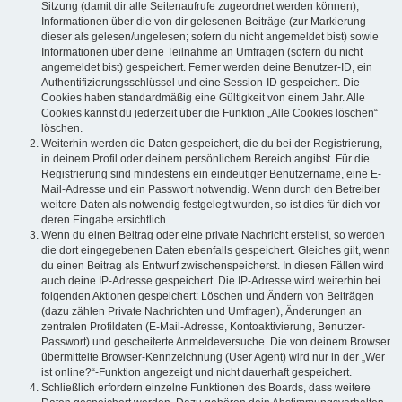
Sitzung (damit dir alle Seitenaufrufe zugeordnet werden können),
Informationen über die von dir gelesenen Beiträge (zur Markierung
dieser als gelesen/ungelesen; sofern du nicht angemeldet bist) sowie
Informationen über deine Teilnahme an Umfragen (sofern du nicht
angemeldet bist) gespeichert. Ferner werden deine Benutzer-ID, ein
Authentifizierungsschlüssel und eine Session-ID gespeichert. Die
Cookies haben standardmäßig eine Gültigkeit von einem Jahr. Alle
Cookies kannst du jederzeit über die Funktion „Alle Cookies löschen“
löschen.
Weiterhin werden die Daten gespeichert, die du bei der Registrierung,
in deinem Profil oder deinem persönlichem Bereich angibst. Für die
Registrierung sind mindestens ein eindeutiger Benutzername, eine E-
Mail-Adresse und ein Passwort notwendig. Wenn durch den Betreiber
weitere Daten als notwendig festgelegt wurden, so ist dies für dich vor
deren Eingabe ersichtlich.
Wenn du einen Beitrag oder eine private Nachricht erstellst, so werden
die dort eingegebenen Daten ebenfalls gespeichert. Gleiches gilt, wenn
du einen Beitrag als Entwurf zwischenspeicherst. In diesen Fällen wird
auch deine IP-Adresse gespeichert. Die IP-Adresse wird weiterhin bei
folgenden Aktionen gespeichert: Löschen und Ändern von Beiträgen
(dazu zählen Private Nachrichten und Umfragen), Änderungen an
zentralen Profildaten (E-Mail-Adresse, Kontoaktivierung, Benutzer-
Passwort) und gescheiterte Anmeldeversuche. Die von deinem Browser
übermittelte Browser-Kennzeichnung (User Agent) wird nur in der „Wer
ist online?“-Funktion angezeigt und nicht dauerhaft gespeichert.
Schließlich erfordern einzelne Funktionen des Boards, dass weitere