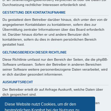
Durchsetzung rechtlicher Interessen erforderlich sind.
GESTATTUNG DER KONTAKTAUFNAHME
Du gestattest dem Betreiber darüber hinaus, dich unter den von dir
angegebenen Kontaktdaten zu kontaktieren, sofern dies zur
Übermittlung zentraler Informationen über das Board erforderlich
ist. Darüber hinaus dürfen er und andere Benutzer dich
kontaktieren, sofern du dies in deinem persönlichen Bereich
gestattet hast.
GELTUNGSBEREICH DIESER RICHTLINIE
Diese Richtlinie umfasst nur den Bereich der Seiten, die die phpBB-
Software umfassen. Sofern der Betreiber in anderen Bereichen
seiner Software weitere personenbezogene Daten verarbeitet, wird
er dich darüber gesondert informieren.
AUSKUNFTSRECHT
Der Betreiber erteilt dir auf Anfrage Auskunft, welche Daten über
dich gespeichert sind.
Du kannst jederzeit die Löschung bzw. Sperrung deiner Daten
Diese Website nutzt Cookies, um dir den
verlangen. Kontaktiere hierzu bitte den Betreiber.
bestmöglichen Komfort bei der Nutzung zu