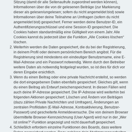
Sitzung (damit dir alle Seitenaufrufe zugeordnet werden können),
Informationen über die von dir gelesenen Beiträge (zur Markierung
dieser als gelesen/ungelesen; sofern du nicht angemeldet bist) sowie
Informationen über deine Teilnahme an Umfragen (sofern du nicht
angemeldet bist) gespeichert. Ferner werden deine Benutzer-ID, ein
Authentifizierungsschlüssel und eine Session-ID gespeichert. Die
Cookies haben standardmäßig eine Gültigkeit von einem Jahr. Alle
Cookies kannst du jederzeit über die Funktion „Alle Cookies löschen“
löschen.
Weiterhin werden die Daten gespeichert, die du bei der Registrierung,
in deinem Profil oder deinem persönlichem Bereich angibst. Für die
Registrierung sind mindestens ein eindeutiger Benutzername, eine E-
Mail-Adresse und ein Passwort notwendig. Wenn durch den Betreiber
weitere Daten als notwendig festgelegt wurden, so ist dies für dich vor
deren Eingabe ersichtlich.
Wenn du einen Beitrag oder eine private Nachricht erstellst, so werden
die dort eingegebenen Daten ebenfalls gespeichert. Gleiches gilt, wenn
du einen Beitrag als Entwurf zwischenspeicherst. In diesen Fällen wird
auch deine IP-Adresse gespeichert. Die IP-Adresse wird weiterhin bei
folgenden Aktionen gespeichert: Löschen und Ändern von Beiträgen
(dazu zählen Private Nachrichten und Umfragen), Änderungen an
zentralen Profildaten (E-Mail-Adresse, Kontoaktivierung, Benutzer-
Passwort) und gescheiterte Anmeldeversuche. Die von deinem Browser
übermittelte Browser-Kennzeichnung (User Agent) wird nur in der „Wer
ist online?“-Funktion angezeigt und nicht dauerhaft gespeichert.
Schließlich erfordern einzelne Funktionen des Boards, dass weitere