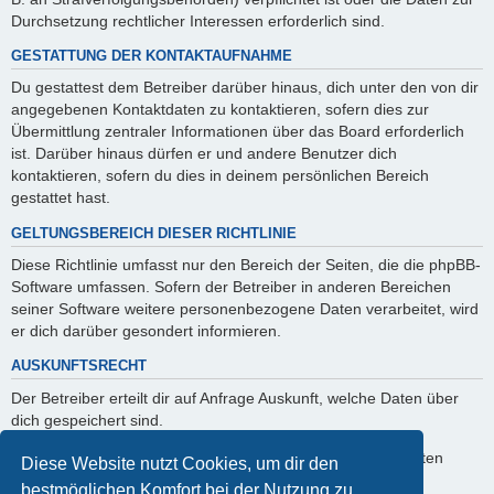
Durchsetzung rechtlicher Interessen erforderlich sind.
GESTATTUNG DER KONTAKTAUFNAHME
Du gestattest dem Betreiber darüber hinaus, dich unter den von dir
angegebenen Kontaktdaten zu kontaktieren, sofern dies zur
Übermittlung zentraler Informationen über das Board erforderlich
ist. Darüber hinaus dürfen er und andere Benutzer dich
kontaktieren, sofern du dies in deinem persönlichen Bereich
gestattet hast.
GELTUNGSBEREICH DIESER RICHTLINIE
Diese Richtlinie umfasst nur den Bereich der Seiten, die die phpBB-
Software umfassen. Sofern der Betreiber in anderen Bereichen
seiner Software weitere personenbezogene Daten verarbeitet, wird
er dich darüber gesondert informieren.
AUSKUNFTSRECHT
Der Betreiber erteilt dir auf Anfrage Auskunft, welche Daten über
dich gespeichert sind.
Du kannst jederzeit die Löschung bzw. Sperrung deiner Daten
Diese Website nutzt Cookies, um dir den
verlangen. Kontaktiere hierzu bitte den Betreiber.
bestmöglichen Komfort bei der Nutzung zu