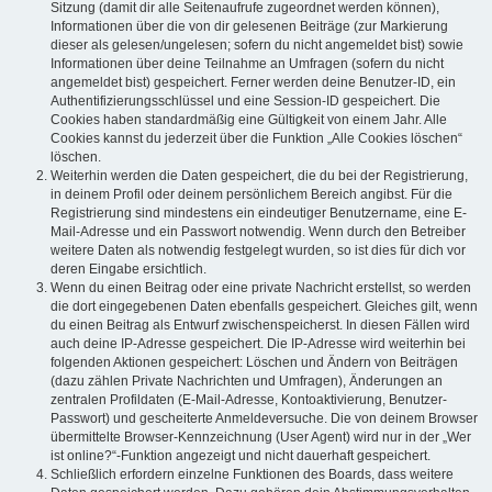
Sitzung (damit dir alle Seitenaufrufe zugeordnet werden können),
Informationen über die von dir gelesenen Beiträge (zur Markierung
dieser als gelesen/ungelesen; sofern du nicht angemeldet bist) sowie
Informationen über deine Teilnahme an Umfragen (sofern du nicht
angemeldet bist) gespeichert. Ferner werden deine Benutzer-ID, ein
Authentifizierungsschlüssel und eine Session-ID gespeichert. Die
Cookies haben standardmäßig eine Gültigkeit von einem Jahr. Alle
Cookies kannst du jederzeit über die Funktion „Alle Cookies löschen“
löschen.
Weiterhin werden die Daten gespeichert, die du bei der Registrierung,
in deinem Profil oder deinem persönlichem Bereich angibst. Für die
Registrierung sind mindestens ein eindeutiger Benutzername, eine E-
Mail-Adresse und ein Passwort notwendig. Wenn durch den Betreiber
weitere Daten als notwendig festgelegt wurden, so ist dies für dich vor
deren Eingabe ersichtlich.
Wenn du einen Beitrag oder eine private Nachricht erstellst, so werden
die dort eingegebenen Daten ebenfalls gespeichert. Gleiches gilt, wenn
du einen Beitrag als Entwurf zwischenspeicherst. In diesen Fällen wird
auch deine IP-Adresse gespeichert. Die IP-Adresse wird weiterhin bei
folgenden Aktionen gespeichert: Löschen und Ändern von Beiträgen
(dazu zählen Private Nachrichten und Umfragen), Änderungen an
zentralen Profildaten (E-Mail-Adresse, Kontoaktivierung, Benutzer-
Passwort) und gescheiterte Anmeldeversuche. Die von deinem Browser
übermittelte Browser-Kennzeichnung (User Agent) wird nur in der „Wer
ist online?“-Funktion angezeigt und nicht dauerhaft gespeichert.
Schließlich erfordern einzelne Funktionen des Boards, dass weitere