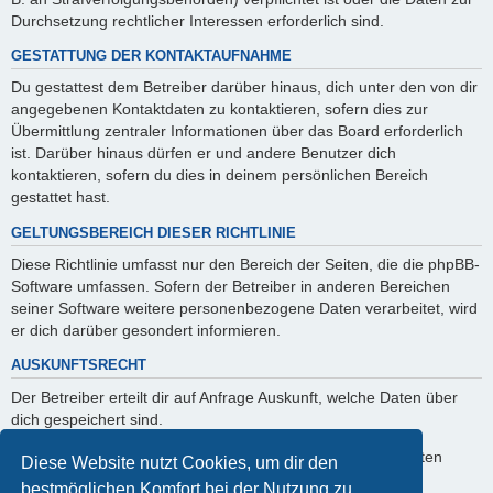
Durchsetzung rechtlicher Interessen erforderlich sind.
GESTATTUNG DER KONTAKTAUFNAHME
Du gestattest dem Betreiber darüber hinaus, dich unter den von dir
angegebenen Kontaktdaten zu kontaktieren, sofern dies zur
Übermittlung zentraler Informationen über das Board erforderlich
ist. Darüber hinaus dürfen er und andere Benutzer dich
kontaktieren, sofern du dies in deinem persönlichen Bereich
gestattet hast.
GELTUNGSBEREICH DIESER RICHTLINIE
Diese Richtlinie umfasst nur den Bereich der Seiten, die die phpBB-
Software umfassen. Sofern der Betreiber in anderen Bereichen
seiner Software weitere personenbezogene Daten verarbeitet, wird
er dich darüber gesondert informieren.
AUSKUNFTSRECHT
Der Betreiber erteilt dir auf Anfrage Auskunft, welche Daten über
dich gespeichert sind.
Du kannst jederzeit die Löschung bzw. Sperrung deiner Daten
Diese Website nutzt Cookies, um dir den
verlangen. Kontaktiere hierzu bitte den Betreiber.
bestmöglichen Komfort bei der Nutzung zu