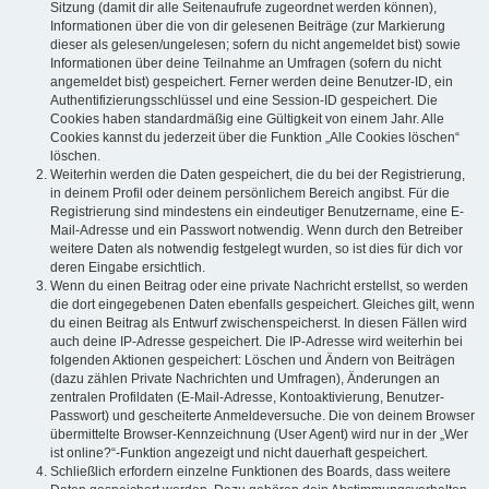
Sitzung (damit dir alle Seitenaufrufe zugeordnet werden können),
Informationen über die von dir gelesenen Beiträge (zur Markierung
dieser als gelesen/ungelesen; sofern du nicht angemeldet bist) sowie
Informationen über deine Teilnahme an Umfragen (sofern du nicht
angemeldet bist) gespeichert. Ferner werden deine Benutzer-ID, ein
Authentifizierungsschlüssel und eine Session-ID gespeichert. Die
Cookies haben standardmäßig eine Gültigkeit von einem Jahr. Alle
Cookies kannst du jederzeit über die Funktion „Alle Cookies löschen“
löschen.
Weiterhin werden die Daten gespeichert, die du bei der Registrierung,
in deinem Profil oder deinem persönlichem Bereich angibst. Für die
Registrierung sind mindestens ein eindeutiger Benutzername, eine E-
Mail-Adresse und ein Passwort notwendig. Wenn durch den Betreiber
weitere Daten als notwendig festgelegt wurden, so ist dies für dich vor
deren Eingabe ersichtlich.
Wenn du einen Beitrag oder eine private Nachricht erstellst, so werden
die dort eingegebenen Daten ebenfalls gespeichert. Gleiches gilt, wenn
du einen Beitrag als Entwurf zwischenspeicherst. In diesen Fällen wird
auch deine IP-Adresse gespeichert. Die IP-Adresse wird weiterhin bei
folgenden Aktionen gespeichert: Löschen und Ändern von Beiträgen
(dazu zählen Private Nachrichten und Umfragen), Änderungen an
zentralen Profildaten (E-Mail-Adresse, Kontoaktivierung, Benutzer-
Passwort) und gescheiterte Anmeldeversuche. Die von deinem Browser
übermittelte Browser-Kennzeichnung (User Agent) wird nur in der „Wer
ist online?“-Funktion angezeigt und nicht dauerhaft gespeichert.
Schließlich erfordern einzelne Funktionen des Boards, dass weitere