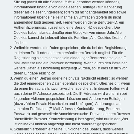
Sitzung (damit dir alle Seitenaufrufe zugeordnet werden können),
Informationen über die von dir gelesenen Beiträge (zur Markierung
dieser als gelesen/ungelesen; sofern du nicht angemeldet bist) sowie
Informationen über deine Teilnahme an Umfragen (sofern du nicht
angemeldet bist) gespeichert. Ferner werden deine Benutzer-ID, ein
Authentifizierungsschlüssel und eine Session-ID gespeichert. Die
Cookies haben standardmäßig eine Gültigkeit von einem Jahr. Alle
Cookies kannst du jederzeit über die Funktion „Alle Cookies löschen“
löschen.
Weiterhin werden die Daten gespeichert, die du bei der Registrierung,
in deinem Profil oder deinem persönlichem Bereich angibst. Für die
Registrierung sind mindestens ein eindeutiger Benutzername, eine E-
Mail-Adresse und ein Passwort notwendig. Wenn durch den Betreiber
weitere Daten als notwendig festgelegt wurden, so ist dies für dich vor
deren Eingabe ersichtlich.
Wenn du einen Beitrag oder eine private Nachricht erstellst, so werden
die dort eingegebenen Daten ebenfalls gespeichert. Gleiches gilt, wenn
du einen Beitrag als Entwurf zwischenspeicherst. In diesen Fällen wird
auch deine IP-Adresse gespeichert. Die IP-Adresse wird weiterhin bei
folgenden Aktionen gespeichert: Löschen und Ändern von Beiträgen
(dazu zählen Private Nachrichten und Umfragen), Änderungen an
zentralen Profildaten (E-Mail-Adresse, Kontoaktivierung, Benutzer-
Passwort) und gescheiterte Anmeldeversuche. Die von deinem Browser
übermittelte Browser-Kennzeichnung (User Agent) wird nur in der „Wer
ist online?“-Funktion angezeigt und nicht dauerhaft gespeichert.
Schließlich erfordern einzelne Funktionen des Boards, dass weitere