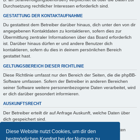
Durchsetzung rechtlicher Interessen erforderlich sind.
GESTATTUNG DER KONTAKTAUFNAHME
Du gestattest dem Betreiber darüber hinaus, dich unter den von dir
angegebenen Kontaktdaten zu kontaktieren, sofern dies zur
Übermittlung zentraler Informationen über das Board erforderlich
ist. Darüber hinaus dürfen er und andere Benutzer dich
kontaktieren, sofern du dies in deinem persönlichen Bereich
gestattet hast.
GELTUNGSBEREICH DIESER RICHTLINIE
Diese Richtlinie umfasst nur den Bereich der Seiten, die die phpBB-
Software umfassen. Sofern der Betreiber in anderen Bereichen
seiner Software weitere personenbezogene Daten verarbeitet, wird
er dich darüber gesondert informieren.
AUSKUNFTSRECHT
Der Betreiber erteilt dir auf Anfrage Auskunft, welche Daten über
dich gespeichert sind.
Du kannst jederzeit die Löschung bzw. Sperrung deiner Daten
Diese Website nutzt Cookies, um dir den
verlangen. Kontaktiere hierzu bitte den Betreiber.
bestmöglichen Komfort bei der Nutzung zu