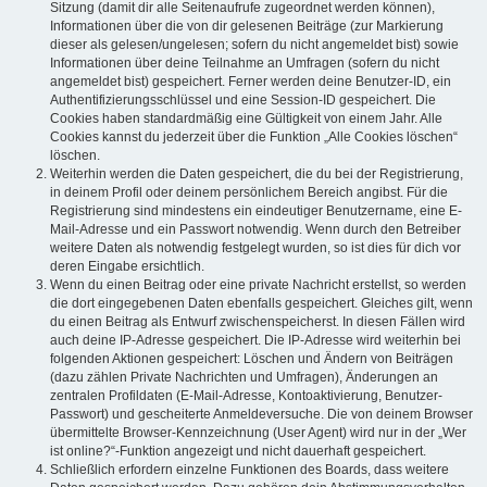
Sitzung (damit dir alle Seitenaufrufe zugeordnet werden können),
Informationen über die von dir gelesenen Beiträge (zur Markierung
dieser als gelesen/ungelesen; sofern du nicht angemeldet bist) sowie
Informationen über deine Teilnahme an Umfragen (sofern du nicht
angemeldet bist) gespeichert. Ferner werden deine Benutzer-ID, ein
Authentifizierungsschlüssel und eine Session-ID gespeichert. Die
Cookies haben standardmäßig eine Gültigkeit von einem Jahr. Alle
Cookies kannst du jederzeit über die Funktion „Alle Cookies löschen“
löschen.
Weiterhin werden die Daten gespeichert, die du bei der Registrierung,
in deinem Profil oder deinem persönlichem Bereich angibst. Für die
Registrierung sind mindestens ein eindeutiger Benutzername, eine E-
Mail-Adresse und ein Passwort notwendig. Wenn durch den Betreiber
weitere Daten als notwendig festgelegt wurden, so ist dies für dich vor
deren Eingabe ersichtlich.
Wenn du einen Beitrag oder eine private Nachricht erstellst, so werden
die dort eingegebenen Daten ebenfalls gespeichert. Gleiches gilt, wenn
du einen Beitrag als Entwurf zwischenspeicherst. In diesen Fällen wird
auch deine IP-Adresse gespeichert. Die IP-Adresse wird weiterhin bei
folgenden Aktionen gespeichert: Löschen und Ändern von Beiträgen
(dazu zählen Private Nachrichten und Umfragen), Änderungen an
zentralen Profildaten (E-Mail-Adresse, Kontoaktivierung, Benutzer-
Passwort) und gescheiterte Anmeldeversuche. Die von deinem Browser
übermittelte Browser-Kennzeichnung (User Agent) wird nur in der „Wer
ist online?“-Funktion angezeigt und nicht dauerhaft gespeichert.
Schließlich erfordern einzelne Funktionen des Boards, dass weitere