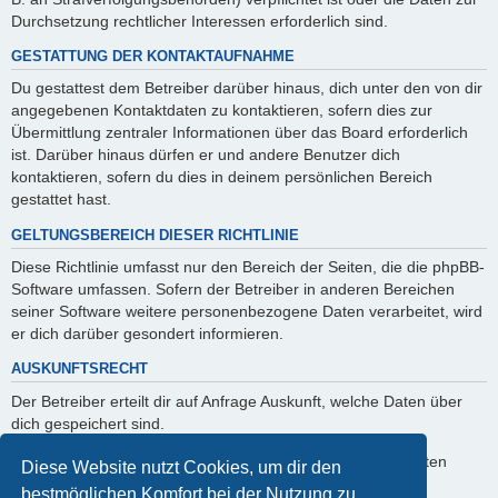
Durchsetzung rechtlicher Interessen erforderlich sind.
GESTATTUNG DER KONTAKTAUFNAHME
Du gestattest dem Betreiber darüber hinaus, dich unter den von dir
angegebenen Kontaktdaten zu kontaktieren, sofern dies zur
Übermittlung zentraler Informationen über das Board erforderlich
ist. Darüber hinaus dürfen er und andere Benutzer dich
kontaktieren, sofern du dies in deinem persönlichen Bereich
gestattet hast.
GELTUNGSBEREICH DIESER RICHTLINIE
Diese Richtlinie umfasst nur den Bereich der Seiten, die die phpBB-
Software umfassen. Sofern der Betreiber in anderen Bereichen
seiner Software weitere personenbezogene Daten verarbeitet, wird
er dich darüber gesondert informieren.
AUSKUNFTSRECHT
Der Betreiber erteilt dir auf Anfrage Auskunft, welche Daten über
dich gespeichert sind.
Du kannst jederzeit die Löschung bzw. Sperrung deiner Daten
Diese Website nutzt Cookies, um dir den
verlangen. Kontaktiere hierzu bitte den Betreiber.
bestmöglichen Komfort bei der Nutzung zu