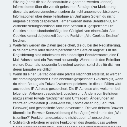
Sitzung (damit dir alle Seitenaufrufe zugeordnet werden können),
Informationen über die von dir gelesenen Beiträge (zur Markierung
dieser als gelesen/ungelesen; sofern du nicht angemeldet bist) sowie
Informationen über deine Teilnahme an Umfragen (sofern du nicht
angemeldet bist) gespeichert. Ferner werden deine Benutzer-ID, ein
Authentifizierungsschlüssel und eine Session-ID gespeichert. Die
Cookies haben standardmäßig eine Gültigkeit von einem Jahr. Alle
Cookies kannst du jederzeit über die Funktion „Alle Cookies löschen“
löschen.
Weiterhin werden die Daten gespeichert, die du bei der Registrierung,
in deinem Profil oder deinem persönlichem Bereich angibst. Für die
Registrierung sind mindestens ein eindeutiger Benutzername, eine E-
Mail-Adresse und ein Passwort notwendig. Wenn durch den Betreiber
weitere Daten als notwendig festgelegt wurden, so ist dies für dich vor
deren Eingabe ersichtlich.
Wenn du einen Beitrag oder eine private Nachricht erstellst, so werden
die dort eingegebenen Daten ebenfalls gespeichert. Gleiches gilt, wenn
du einen Beitrag als Entwurf zwischenspeicherst. In diesen Fällen wird
auch deine IP-Adresse gespeichert. Die IP-Adresse wird weiterhin bei
folgenden Aktionen gespeichert: Löschen und Ändern von Beiträgen
(dazu zählen Private Nachrichten und Umfragen), Änderungen an
zentralen Profildaten (E-Mail-Adresse, Kontoaktivierung, Benutzer-
Passwort) und gescheiterte Anmeldeversuche. Die von deinem Browser
übermittelte Browser-Kennzeichnung (User Agent) wird nur in der „Wer
ist online?“-Funktion angezeigt und nicht dauerhaft gespeichert.
Schließlich erfordern einzelne Funktionen des Boards, dass weitere