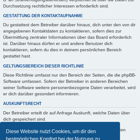
Durchsetzung rechtlicher Interessen erforderlich sind.
GESTATTUNG DER KONTAKTAUFNAHME
Du gestattest dem Betreiber darüber hinaus, dich unter den von dir
angegebenen Kontaktdaten zu kontaktieren, sofern dies zur
Übermittlung zentraler Informationen über das Board erforderlich
ist. Darüber hinaus dürfen er und andere Benutzer dich
kontaktieren, sofern du dies in deinem persönlichen Bereich
gestattet hast.
GELTUNGSBEREICH DIESER RICHTLINIE
Diese Richtlinie umfasst nur den Bereich der Seiten, die die phpBB-
Software umfassen. Sofern der Betreiber in anderen Bereichen
seiner Software weitere personenbezogene Daten verarbeitet, wird
er dich darüber gesondert informieren.
AUSKUNFTSRECHT
Der Betreiber erteilt dir auf Anfrage Auskunft, welche Daten über
dich gespeichert sind.
Du kannst jederzeit die Löschung bzw. Sperrung deiner Daten
Diese Website nutzt Cookies, um dir den
verlangen. Kontaktiere hierzu bitte den Betreiber.
bestmöglichen Komfort bei der Nutzung zu